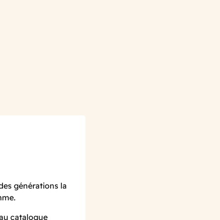
des générations la
amme.
 au catalogue