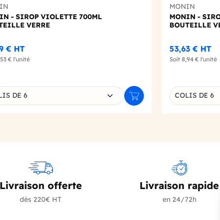
IN
MONIN
N - SIROP VIOLETTE 700ML
MONIN - SIR
TEILLE VERRE
BOUTEILLE V
9 €
HT
53,63 €
HT
,53 €
l'unité
Soit
8,94 €
l'unité
sissez une déclinaison
Choisissez un
IS DE 6
COLIS DE 6
r
Ajouter au panier
Livraison offerte
Livraison rapide
dès 220€ HT
en 24/72h