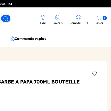
D’ACHAT
0
Rechercher
Aide
Favoris
Compte PRO
Panier
Commande rapide
Add to wis
BARBE A PAPA 700ML BOUTEILLE