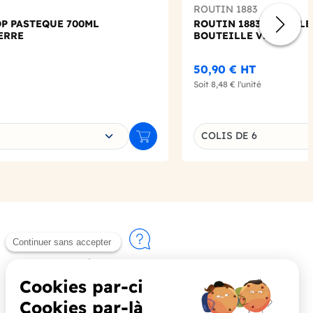
ROUTIN 1883
OP PASTEQUE 700ML
ROUTIN 1883 - BUBBLE
ERRE
BOUTEILLE VERRE
50,90 €
HT
Soit
8,48 €
l'unité
e déclinaison
Choisissez une déclin
COLIS DE 6
Ajouter au panier
Contactez-nous
+33 (0)4 90 91 20 80