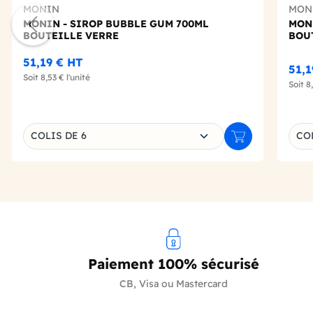
MONIN
MON
MONIN - SIROP BUBBLE GUM 700ML
MONI
BOUTEILLE VERRE
BOU
51,19 €
HT
51,1
Soit
8,53 €
l'unité
Soit
8
Choisissez une déclinaison
Choi
COLIS DE 6
COL
Ajouter au panie
Paiement 100% sécurisé
CB, Visa ou Mastercard