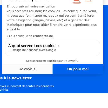
s à la newsletter
oyez au courant de toutes les dernières
drinks
S’abonner