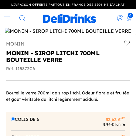
LIVRAISON OFFERTE PARTOUT EN FRANCE DÈS 220€ HT D’ACHAT
0
Rec
Rechercher
MONIN
Add t
MONIN - SIROP LITCHI 700ML
BOUTEILLE VERRE
Réf. 115872C6
Bouteille verre 700ml de sirop litchi. Odeur florale et fruitée
et goût véritable du litchi légèrement acidulé.
HT
COLIS DE 6
53,63 €
8,94 € l'unité