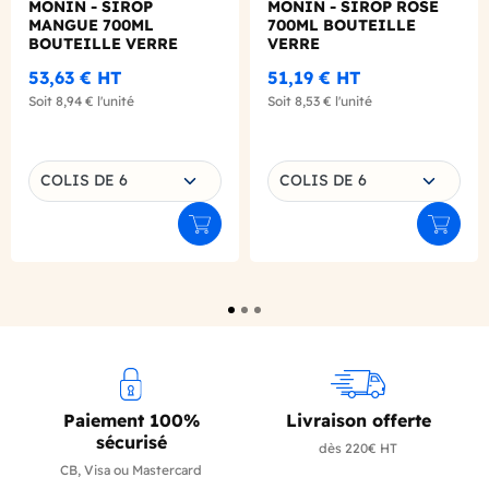
MONIN - SIROP
MONIN - SIROP ROSE
MANGUE 700ML
700ML BOUTEILLE
BOUTEILLE VERRE
VERRE
53,63 €
HT
51,19 €
HT
Soit
8,94 €
l'unité
Soit
8,53 €
l'unité
Choisissez une déclinaison
Choisissez une déclinaison
COLIS DE 6
COLIS DE 6
Ajouter au panier
Ajouter
Paiement 100%
Livraison offerte
sécurisé
dès 220€ HT
CB, Visa ou Mastercard