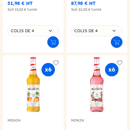
51,98 €
HT
87,98 €
HT
Soit
13,00 €
l'unité
Soit
22,00 €
l'unité
Choisissez une déclinaison
Choisissez une déclinaison
COLIS DE 4
COLIS DE 4
Ajouter au panier
Ajouter
Add to wishlist
Add to
MONIN
MONIN