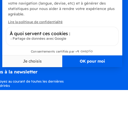
s à la newsletter
oyez au courant de toutes les dernières
drinks
S’abonner