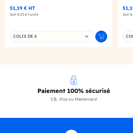
51,19 €
HT
51,1
Soit
8,53 €
l'unité
Soit
8
Choisissez une déclinaison
Choi
COLIS DE 6
COL
Ajouter au panie
Paiement 100% sécurisé
CB, Visa ou Mastercard