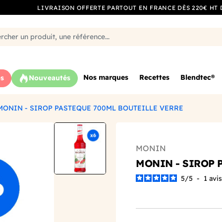
LIVRAISON OFFERTE PARTOUT EN FRANCE DÈS 220€ HT 
Nos marques
Recettes
Blendtec®
s
Nouveautés
MONIN - SIROP PASTEQUE 700ML BOUTEILLE VERRE
MONIN
MONIN - SIROP 
5
/
5
-
1
avis