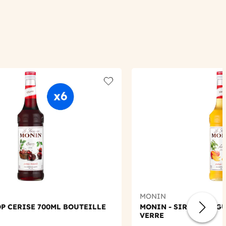
Add to wishlist
MONIN
OP CERISE 700ML BOUTEILLE
MONIN - SIROP MANGU
VERRE