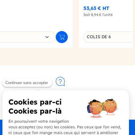
53,63 €
HT
Soit
8,94 €
l'unité
e déclinaison
Choisissez une déclin
COLIS DE 6
Ajouter au panier
Contactez-nous
+33 (0)4 90 91 20 80