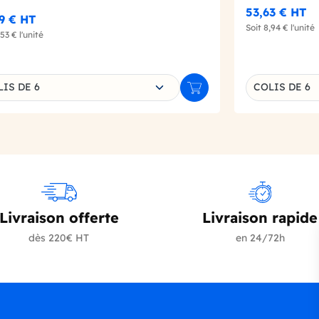
53,63 €
HT
9 €
HT
Soit
8,94 €
l'unité
,53 €
l'unité
sissez une déclinaison
Choisissez un
IS DE 6
COLIS DE 6
r
Ajouter au panier
Livraison offerte
Livraison rapide
dès 220€ HT
en 24/72h