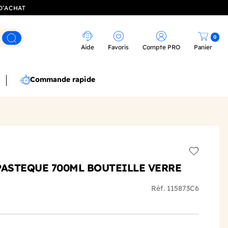
D’ACHAT
0
Rechercher
Aide
Favoris
Compte PRO
Panier
Commande rapide
Add to wis
PASTEQUE 700ML BOUTEILLE VERRE
Réf. 115873C6