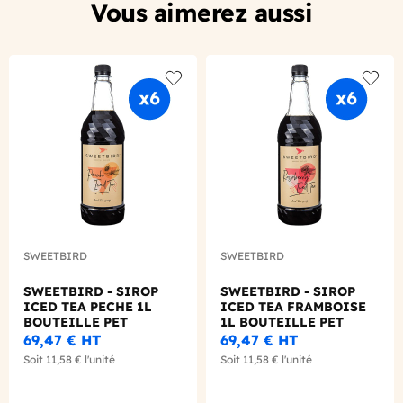
Vous aimerez aussi
Add to wishlist
Add to
SWEETBIRD
SWEETBIRD
SWEETBIRD - SIROP
SWEETBIRD - SIROP
ICED TEA PECHE 1L
ICED TEA FRAMBOISE
BOUTEILLE PET
1L BOUTEILLE PET
69,47 €
HT
69,47 €
HT
Soit
11,58 €
l'unité
Soit
11,58 €
l'unité