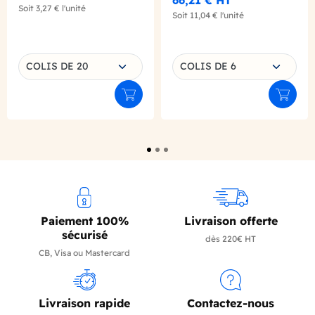
Soit
3,27 €
l'unité
Soit
11,04 €
l'unité
Choisissez une déclinaison
Choisissez une déclinaison
COLIS DE 20
COLIS DE 6
Ajouter au panier
Ajouter
Paiement 100%
Livraison offerte
sécurisé
dès 220€ HT
CB, Visa ou Mastercard
Livraison rapide
Contactez-nous