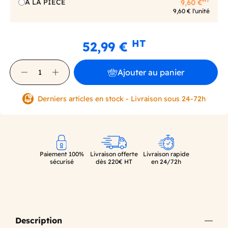
HT
A LA PIECE
9,60 €
9,60 € l'unité
HT
52,99 €
Ajouter au panier
Derniers articles en stock - Livraison sous 24-72h
Paiement 100%
Livraison offerte
Livraison rapide
sécurisé
dès 220€ HT
en 24/72h
Description