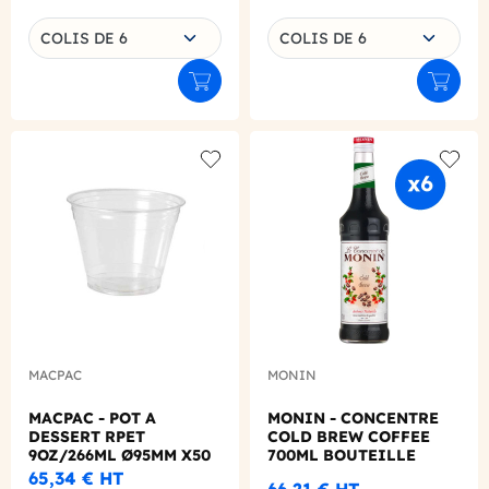
Choisissez une déclinaison
Choisissez une déclinaison
COLIS DE 6
COLIS DE 6
Ajouter au panier
Ajouter
Add to wishlist
Add to
MACPAC
MONIN
MACPAC - POT A
MONIN - CONCENTRE
DESSERT RPET
COLD BREW COFFEE
9OZ/266ML Ø95MM X50
700ML BOUTEILLE
VERRE
65,34 €
HT
66,21 €
HT