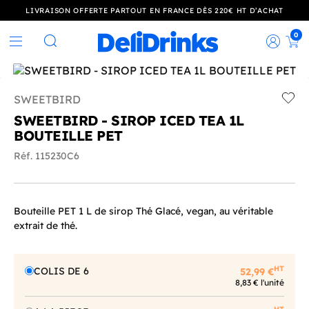
LIVRAISON OFFERTE PARTOUT EN FRANCE DÈS 220€ HT D’ACHAT
0
Rec
Rechercher
SWEETBIRD
Add t
SWEETBIRD - SIROP ICED TEA 1L
BOUTEILLE PET
Réf. 115230C6
Bouteille PET 1 L de sirop Thé Glacé, vegan, au véritable
extrait de thé.
HT
COLIS DE 6
52,99 €
8,83 € l'unité