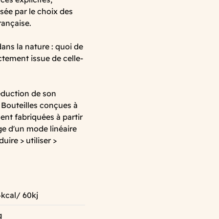
sée par le choix des
rançaise.
ans la nature : quoi de
ectement issue de celle-
éduction de son
 Bouteilles conçues à
ent fabriquées à partir
ge d'un mode linéaire
uire > utiliser >
kcal/ 60kj
g