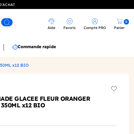
D’ACHAT
0
Rechercher
Aide
Favoris
Compte PRO
Panier
Commande rapide
50ML x12 BIO
Add to wis
NADE GLACEE FLEUR ORANGER
350ML x12 BIO