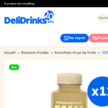
À propos de nous
Blog
Par rayon
Promo
Accueil
Boissons froides
Smoothies et jus de fruits
JOM
Bio