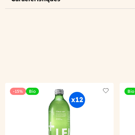
-15%
Bio
Bio
Add to wishlis