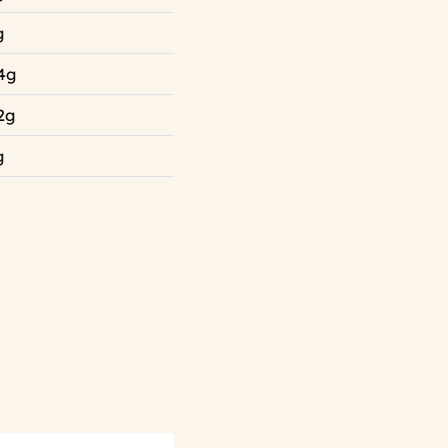
g
4g
2g
g