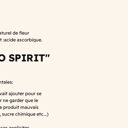
aturel de fleur
t :acide ascorbique.
MO SPIRIT"
tales:
ait ajouter pour se
r ne garder que le
de produit mauvais
, sucre chimique etc...)
es explicites,