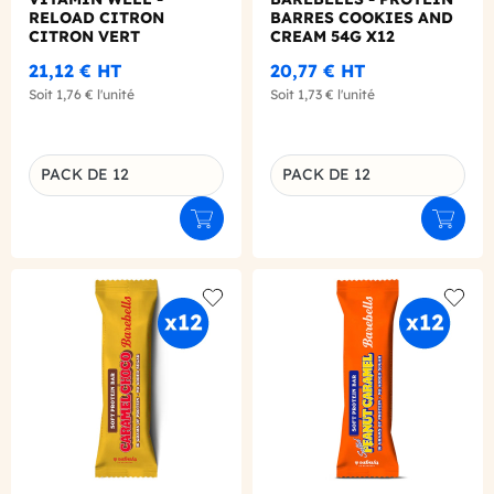
RELOAD CITRON
BARRES COOKIES AND
CITRON VERT
CREAM 54G X12
BOUTEILLE PET 500ML
21,12 €
HT
20,77 €
HT
X12
Soit
1,76 €
l'unité
Soit
1,73 €
l'unité
PACK DE 12
PACK DE 12
Déclinaison du produit
Déclinaison du produit
Ajouter au panier
Ajouter
Add to wishlist
Add to