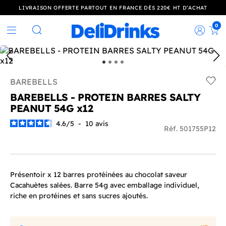
LIVRAISON OFFERTE PARTOUT EN FRANCE DÈS 220€ HT D’ACHAT
0
Rec
Rechercher
BAREBELLS
Add t
BAREBELLS - PROTEIN BARRES SALTY
PEANUT 54G x12
4.6
/
5
-
10
avis
Réf. 501755P12
Présentoir x 12 barres protéinées au chocolat saveur
Cacahuètes salées. Barre 54g avec emballage individuel,
riche en protéines et sans sucres ajoutés.