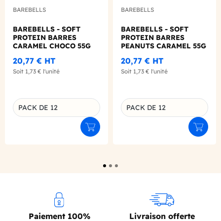
BAREBELLS
BAREBELLS
BAREBELLS - SOFT
BAREBELLS - SOFT
PROTEIN BARRES
PROTEIN BARRES
CARAMEL CHOCO 55G
PEANUTS CARAMEL 55G
X12
X12
20,77 €
HT
20,77 €
HT
Soit
1,73 €
l'unité
Soit
1,73 €
l'unité
PACK DE 12
PACK DE 12
Déclinaison du produit
Déclinaison du produit
Ajouter au panier
Ajouter
Paiement 100%
Livraison offerte