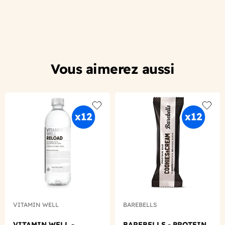
Vous aimerez aussi
Add to wishlist
Add to
VITAMIN WELL
BAREBELLS
VITAMIN WELL -
BAREBELLS - PROTEIN