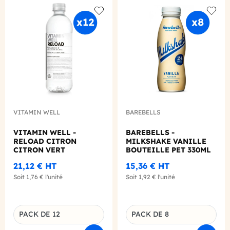
Add to wishlist
Add to
VITAMIN WELL
BAREBELLS
VITAMIN WELL -
BAREBELLS -
RELOAD CITRON
MILKSHAKE VANILLE
CITRON VERT
BOUTEILLE PET 330ML
BOUTEILLE PET 500ML
X8
21,12 €
HT
15,36 €
HT
X12
Soit
1,76 €
l'unité
Soit
1,92 €
l'unité
PACK DE 12
PACK DE 8
Déclinaison du produit
Déclinaison du produit