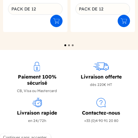
PACK DE 12
PACK DE 12
Déclinaison du produit
Déclinaison du produit
Ajouter au panier
Ajouter
Paiement 100%
Livraison offerte
sécurisé
dès 220€ HT
CB, Visa ou Mastercard
Livraison rapide
Contactez-nous
en 24/72h
+33 (0)4 90 91 20 80