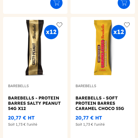
Ajouter au panier
Ajouter
Add to wishlist
Add to
BAREBELLS
BAREBELLS
BAREBELLS - PROTEIN
BAREBELLS - SOFT
BARRES SALTY PEANUT
PROTEIN BARRES
54G X12
CARAMEL CHOCO 55G
X12
20,77 €
HT
20,77 €
HT
Soit
1,73 €
l'unité
Soit
1,73 €
l'unité