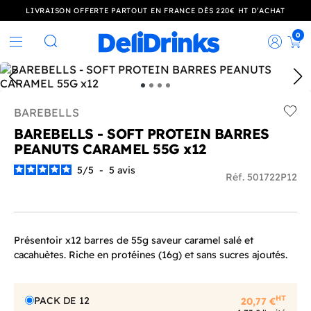
LIVRAISON OFFERTE PARTOUT EN FRANCE DÈS 220€ HT D’ACHAT
0
Rec
Rechercher
BAREBELLS
Add t
BAREBELLS - SOFT PROTEIN BARRES
PEANUTS CARAMEL 55G x12
5
/
5
-
5
avis
Réf. 501722P12
Présentoir x12 barres de 55g saveur caramel salé et
cacahuètes. Riche en protéines (16g) et sans sucres ajoutés.
HT
PACK DE 12
20,77 €