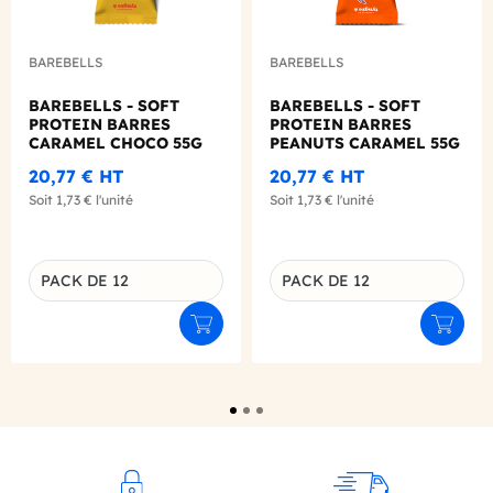
BAREBELLS
BAREBELLS
BAREBELLS - SOFT
BAREBELLS - SOFT
PROTEIN BARRES
PROTEIN BARRES
CARAMEL CHOCO 55G
PEANUTS CARAMEL 55G
X12
X12
20,77 €
HT
20,77 €
HT
Soit
1,73 €
l'unité
Soit
1,73 €
l'unité
PACK DE 12
PACK DE 12
Déclinaison du produit
Déclinaison du produit
Ajouter au panier
Ajouter