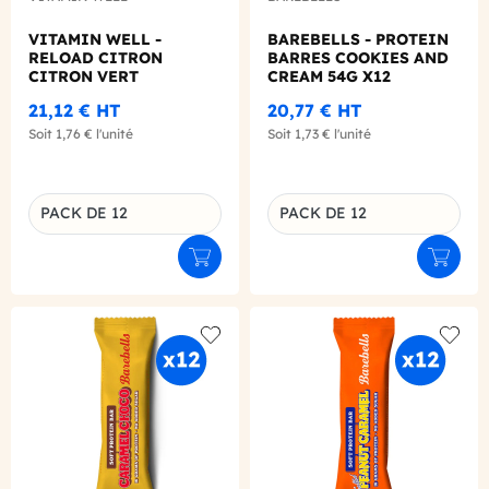
VITAMIN WELL -
BAREBELLS - PROTEIN
RELOAD CITRON
BARRES COOKIES AND
CITRON VERT
CREAM 54G X12
BOUTEILLE PET 500ML
21,12 €
HT
20,77 €
HT
X12
Soit
1,76 €
l'unité
Soit
1,73 €
l'unité
PACK DE 12
PACK DE 12
Déclinaison du produit
Déclinaison du produit
Ajouter au panier
Ajouter
Add to wishlist
Add to