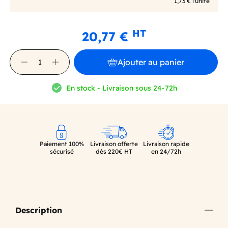
1,73 € l'unité
HT
20,77 €
Ajouter au panier
En stock - Livraison sous 24-72h
Paiement 100%
Livraison offerte
Livraison rapide
sécurisé
dès 220€ HT
en 24/72h
Description