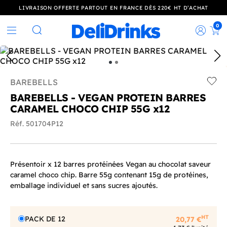
LIVRAISON OFFERTE PARTOUT EN FRANCE DÈS 220€ HT D’ACHAT
0
Rec
Rechercher
BAREBELLS
Add t
BAREBELLS - VEGAN PROTEIN BARRES
CARAMEL CHOCO CHIP 55G x12
Réf. 501704P12
Présentoir x 12 barres protéinées Vegan au chocolat saveur
caramel choco chip. Barre 55g contenant 15g de protéines,
emballage individuel et sans sucres ajoutés.
HT
PACK DE 12
20,77 €