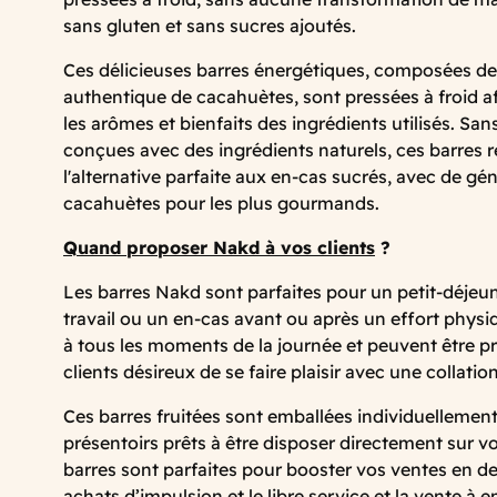
sans gluten et sans sucres ajoutés.
Ces délicieuses barres énergétiques, composées de
authentique de cacahuètes, sont pressées à froid a
les arômes et bienfaits des ingrédients utilisés. San
conçues avec des ingrédients naturels, ces barres 
l'alternative parfaite aux en-cas sucrés, avec de 
cacahuètes pour les plus gourmands.
Quand proposer Nakd à vos clients
?
Les barres Nakd sont parfaites pour un petit-déjeun
travail ou un en-cas avant ou après un effort physi
à tous les moments de la journée et peuvent être p
clients désireux de se faire plaisir avec une collation
Ces barres fruitées sont emballées individuellemen
présentoirs prêts à être disposer directement sur v
barres sont parfaites pour booster vos ventes en de
achats d’impulsion et le libre service et la vente à 