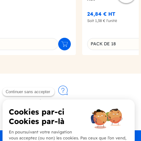
24,84 €
HT
Soit
1,38 €
l'unité
PACK DE 18
Ajouter au panier
u produit
Déclinaison du produi
Contactez-nous
+33 (0)4 90 91 20 80