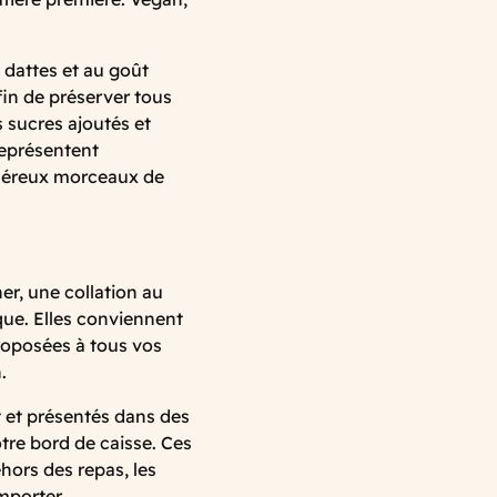
 dattes et au goût
fin de préserver tous
s sucres ajoutés et
représentent
généreux morceaux de
er, une collation au
que. Elles conviennent
roposées à tous vos
.
t et présentés dans des
otre bord de caisse. Ces
hors des repas, les
emporter.