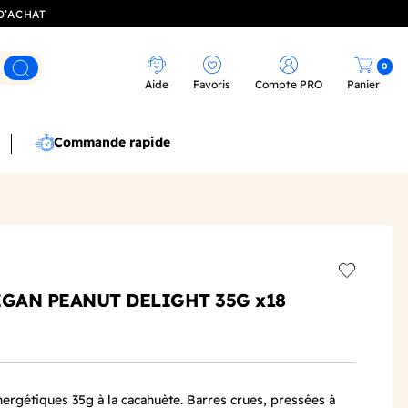
D’ACHAT
0
Rechercher
Aide
Favoris
Compte PRO
Panier
Commande rapide
Add to wis
EGAN PEANUT DELIGHT 35G x18
ergétiques 35g à la cacahuète. Barres crues, pressées à