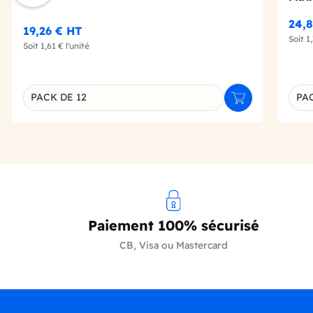
24,
19,26 €
HT
Soit
1
Soit
1,61 €
l'unité
PACK DE 12
PAC
Ajouter au panie
Déclinaison du produit
Décl
Paiement 100% sécurisé
CB, Visa ou Mastercard