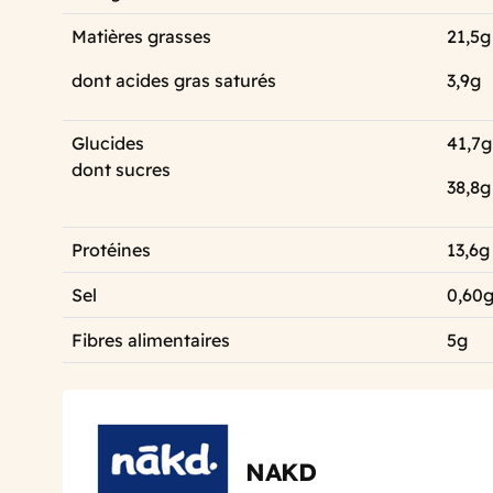
Matières grasses
21,5g
dont acides gras saturés
3,9g
Glucides
41,7g
dont sucres
38,8g
Protéines
13,6g
Sel
0,60
Fibres alimentaires
5g
NAKD