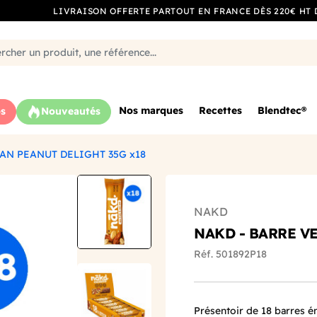
LIVRAISON OFFERTE PARTOUT EN FRANCE DÈS 220€ HT 
Nos marques
Recettes
Blendtec®
s
Nouveautés
AN PEANUT DELIGHT 35G x18
NAKD
NAKD - BARRE V
Réf. 501892P18
Présentoir de 18 barres én