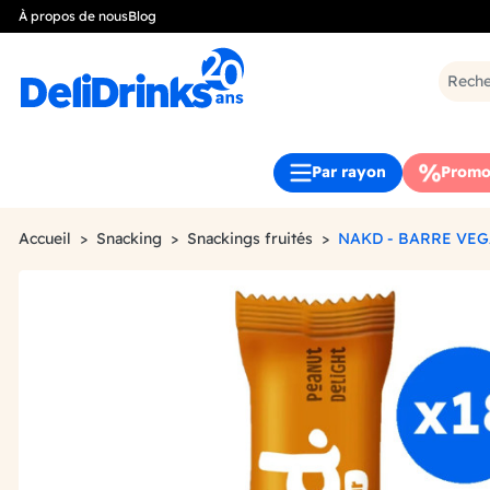
À propos de nous
Blog
Par rayon
Promo
Accueil
Snacking
Snackings fruités
NAKD - BARRE VEG