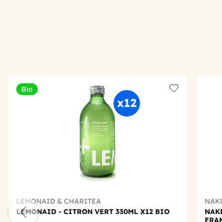
Bio
Add to wishlis
LEMONAID & CHARITEA
NAK
LEMONAID - CITRON VERT 330ML X12 BIO
NAK
FRA