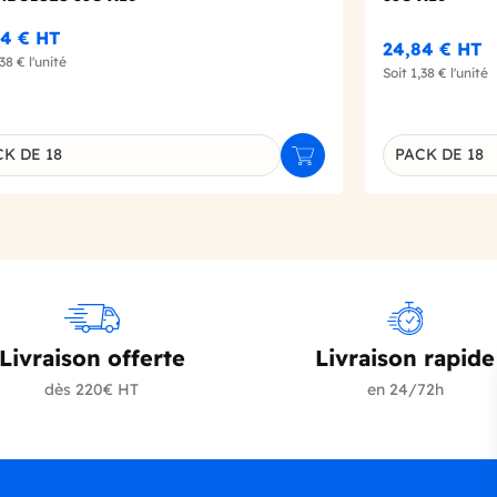
84 €
HT
24,84 €
HT
,38 €
l'unité
Soit
1,38 €
l'unité
K DE 18
PACK DE 18
r
Ajouter au panier
inaison du produit
Déclinaison d
Livraison offerte
Livraison rapide
dès 220€ HT
en 24/72h