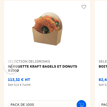
Add to wishlis
SELECTION DELIDRINKS
SEL
BARQUETTE KRAFT BAGELS ET DONUTS
BOI
X1000
113,32 €
HT
82,
Soit
0,11 €
l'unité
Soit
0
PACK DE 1000
PA
Ajouter au panie
Déclinaison du produit
Décl