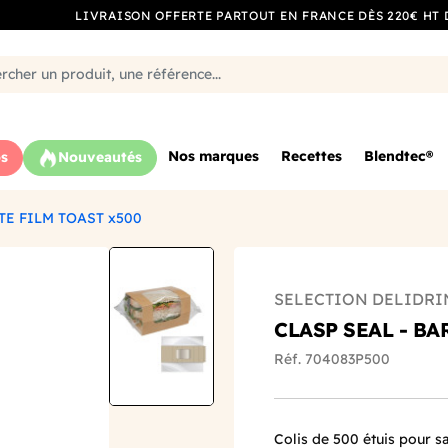
LIVRAISON OFFERTE PARTOUT EN FRANCE DÈS 220€ HT 
Nos marques
Recettes
Blendtec®
s
Nouveautés
TE FILM TOAST x500
SELECTION DELIDRI
CLASP SEAL - B
Réf. 704083P500
Colis de 500 étuis pour s