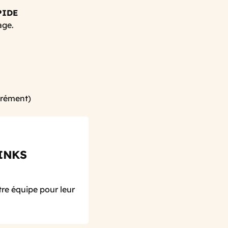
PIDE
age.
arément)
INKS
re équipe pour leur