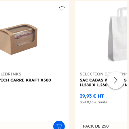
Add to wishlist
ELIDRINKS
SELECTION DELIDRINK
ICH CARRE KRAFT X500
SAC CABAS POIGNEES 
H.280 X L.260 X P.200 
39,93 €
HT
Soit
0,16 €
l'unité
PACK DE 250
Ajouter au panier
u produit
Déclinaison du produi