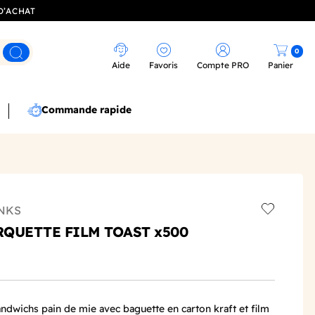
D’ACHAT
0
Rechercher
Aide
Favoris
Compte PRO
Panier
Commande rapide
NKS
Add to wis
ARQUETTE FILM TOAST x500
andwichs pain de mie avec baguette en carton kraft et film