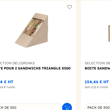
t
Add to wishlist
ECTION DELIDRINKS
SELECTION D
TE POUR 2 SANDWICHS TRIANGLE X500
BOITE SANDW
44 €
HT
154,46 €
HT
,16 €
l'unité
Soit
0,31 €
l'unité
CK DE 500
PACK DE 500
r
Ajouter au panier
inaison du produit
Déclinaison d