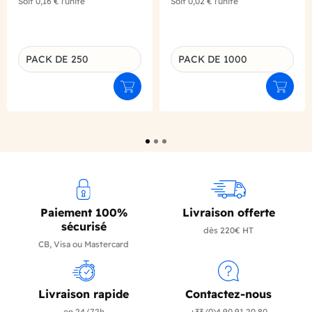
Soit
0,16 €
l'unité
Soit
0,02 €
l'unité
PACK DE 250
PACK DE 1000
Déclinaison du produit
Déclinaison du produit
Ajouter au panier
Ajouter
Paiement 100%
Livraison offerte
sécurisé
dès 220€ HT
CB, Visa ou Mastercard
Livraison rapide
Contactez-nous
en 24/72h
+33 (0)4 90 91 20 80