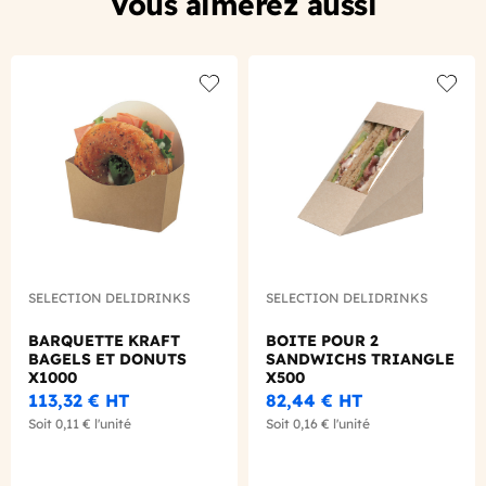
Vous aimerez aussi
Add to wishlist
Add to
SELECTION DELIDRINKS
SELECTION DELIDRINKS
BARQUETTE KRAFT
BOITE POUR 2
BAGELS ET DONUTS
SANDWICHS TRIANGLE
X1000
X500
113,32 €
HT
82,44 €
HT
Soit
0,11 €
l'unité
Soit
0,16 €
l'unité