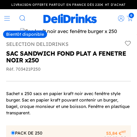
LIVRAISON OFFERTE PARTOUT EN FRANCE DÈS 220€ HT D’ACHAT
0
Rec
Rechercher
Bientôt disponible
SELECTION DELIDRINKS
Add t
SAC SANDWICH FOND PLAT A FENETRE
NOIR x250
Réf. 703421P250
Sachet x 250 sacs en papier kraft noir avec fenêtre style
burger. Sac en papier kraft pouvant contenir un burger,
bagel, croque monsieur et une boisson. Fenêtre en plastique
transparent.
HT
PACK DE 250
53,84 €