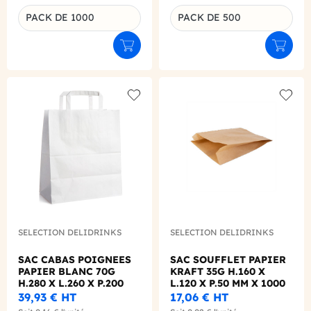
PACK DE 1000
PACK DE 500
Déclinaison du produit
Déclinaison du produit
Ajouter au panier
Ajouter
Add to wishlist
Add to
SELECTION DELIDRINKS
SELECTION DELIDRINKS
SAC CABAS POIGNEES
SAC SOUFFLET PAPIER
PAPIER BLANC 70G
KRAFT 35G H.160 X
H.280 X L.260 X P.200
L.120 X P.50 MM X 1000
MM X250
39,93 €
HT
17,06 €
HT