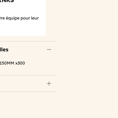
INKS
re équipe pour leur
lles
Ø150MM x300