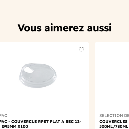
Vous aimerez aussi
t
Add to wishlist
PAC
SELECTION D
AC - COUVERCLE RPET PLAT A BEC 12-
COUVERCLES 
Z Ø95MM X100
500ML/780ML