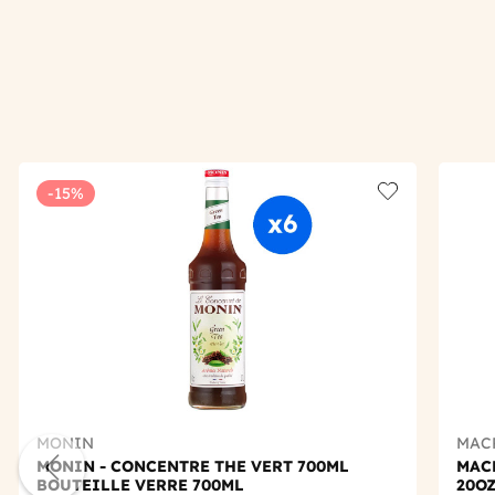
-15%
Add to wishlis
MONIN
MAC
MONIN - CONCENTRE THE VERT 700ML
MACP
BOUTEILLE VERRE 700ML
20O