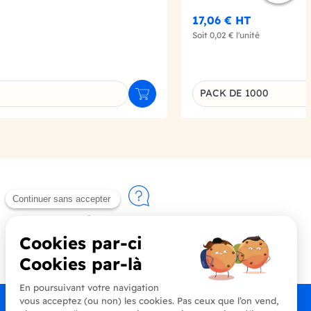
17,06 €
HT
Soit
0,02 €
l'unité
PACK DE 1000
Ajouter au panier
u produit
Déclinaison du produi
Contactez-nous
+33 (0)4 90 91 20 80