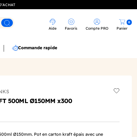
D’ACHAT
0
Rechercher
Aide
Favoris
Compte PRO
Panier
Commande rapide
NKS
Add to wis
FT 500ML Ø150MM x300
 500ml Ø150mm. Pot en carton kraft épais avec une