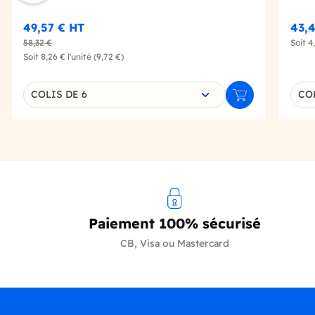
49,57 €
HT
43,4
58,32 €
Soit
4
Soit
8,26 €
l'unité
(9,72 €)
Choisissez une déclinaison
Choi
COLIS DE 6
COL
Ajouter au panie
Paiement 100% sécurisé
CB, Visa ou Mastercard