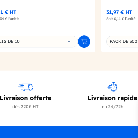
1 €
HT
31,97 €
HT
,34 €
l'unité
Soit
0,11 €
l'unité
sissez une déclinaison
IS DE 10
PACK DE 300
r
Ajouter au panier
Déclinaison d
Livraison offerte
Livraison rapide
dès 220€ HT
en 24/72h