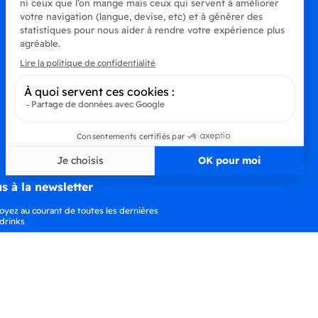
s à la newsletter
oyez au courant de toutes les dernières
drinks
S’abonner