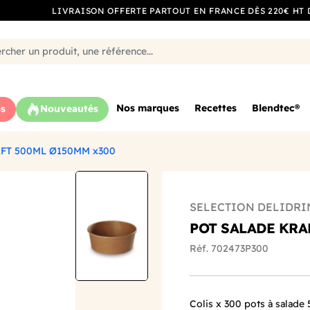
LIVRAISON OFFERTE PARTOUT EN FRANCE DÈS 220€ HT 
Nos marques
Recettes
Blendtec®
s
Nouveautés
FT 500ML Ø150MM x300
SELECTION DELIDRI
POT SALADE KRA
Réf. 702473P300
Colis x 300 pots à salade