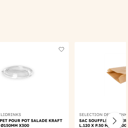
Add to wishlist
ELIDRINKS
SELECTION DELIDRINK
PET POUR POT SALADE KRAFT
SAC SOUFFLET PAPIER 
 Ø150MM X300
L.120 X P.50 MM X 1000