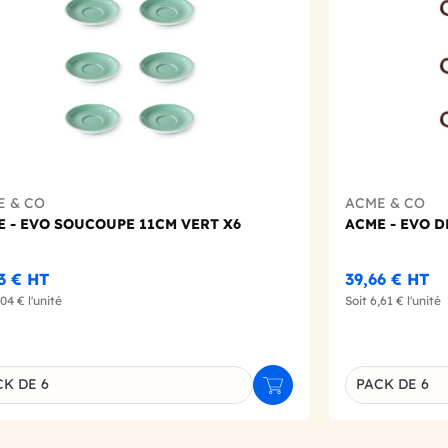
E & CO
ACME & CO
 - EVO SOUCOUPE 11CM VERT X6
ACME - EVO 
23 €
HT
39,66 €
HT
,04 €
l'unité
Soit
6,61 €
l'unité
CK DE 6
PACK DE 6
r
Ajouter au panier
inaison du produit
Déclinaison d