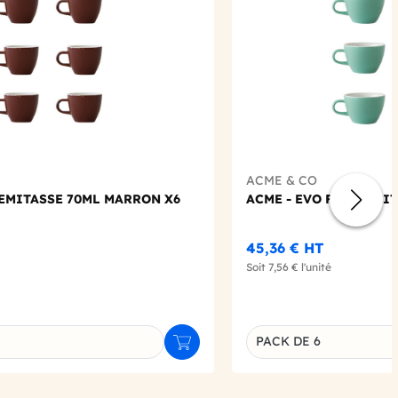
ACME & CO
DEMITASSE 70ML MARRON X6
ACME - EVO FLAT WHIT
45,36 €
HT
Soit
7,56 €
l'unité
PACK DE 6
Ajouter au panier
u produit
Déclinaison du produi