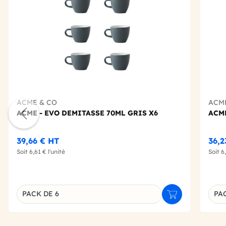
ACME & CO
ACM
ACME - EVO DEMITASSE 70ML GRIS X6
ACME
39,66 €
HT
36,
Soit
6,61 €
l'unité
Soit
6
PACK DE 6
PA
Ajouter au panie
Déclinaison du produit
Décl