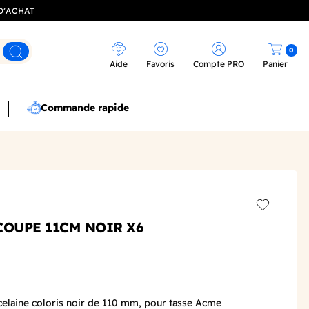
D’ACHAT
0
Rechercher
Aide
Favoris
Compte PRO
Panier
Commande rapide
Add to wis
COUPE 11CM NOIR X6
celaine coloris noir de 110 mm, pour tasse Acme