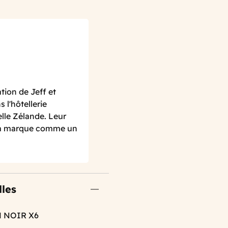
ation de Jeff et
 l'hôtellerie
lle Zélande. Leur
é la marque comme un
lles
M NOIR X6