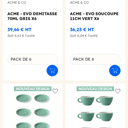
ACME & CO
ACME & CO
ACME - EVO DEMITASSE
ACME - EVO SOUCOUPE
70ML GRIS X6
11CM VERT X6
39,66 €
HT
36,23 €
HT
Soit
6,61 €
l'unité
Soit
6,04 €
l'unité
PACK DE 6
PACK DE 6
Déclinaison du produit
Déclinaison du produit
Ajouter au panier
Ajouter
Add to wishlist
Add to