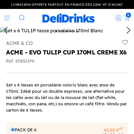
LIVRAISON OFFERTE PARTOUT EN FRANCE DÈS 220€ HT D’ACHAT
0
Rec
Rechercher
ACME & CO
Add t
ACME - EVO TULIP CUP 170ML CREME X6
Réf. 208321P6
Set x 6 tasses en porcelaine coloris blanc avec anse de
170ml. Idéal pour un double espresso, une alternative pour
les cafés avec du lait ou de la mousse de lait (flat white,
macchiato, con pana, etc.) ou encore un café filtre. Vendu par
carton de 6 tasses.
HT
PACK DE 6
41,62 €