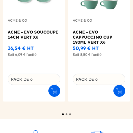
ACME & CO
ACME & CO
ACME - EVO SOUCOUPE
ACME - EVO
14CM VERT X6
CAPPUCCINO CUP
190ML VERT X6
36,54 €
HT
50,99 €
HT
Soit
6,09 €
l'unité
Soit
8,50 €
l'unité
PACK DE 6
PACK DE 6
Déclinaison du produit
Déclinaison du produit
Ajouter au panier
Ajouter