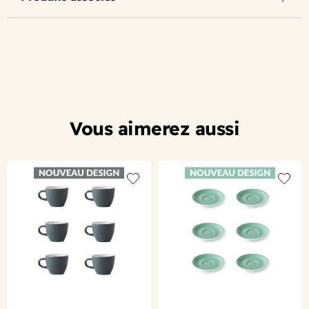
Vous aimerez aussi
Add to wishlist
Add to