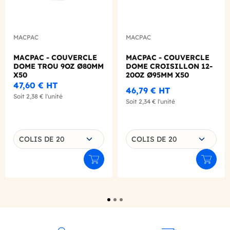
MACPAC
MACPAC
MACPAC - COUVERCLE
MACPAC - COUVERCLE
DOME TROU 9OZ Ø80MM
DOME CROISILLON 12-
X50
20OZ Ø95MM X50
47,60 €
HT
46,79 €
HT
Soit
2,38 €
l'unité
Soit
2,34 €
l'unité
Choisissez une déclinaison
Choisissez une déclinaison
COLIS DE 20
COLIS DE 20
Ajouter au panier
Ajouter