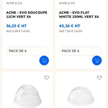
ACME & CO
ACME & CO
ACME - EVO SOUCOUPE
ACME - EVO FLAT
11CM VERT X6
WHITE 150ML VERT X6
36,23 €
HT
45,36 €
HT
Soit
6,04 €
l'unité
Soit
7,56 €
l'unité
PACK DE 6
PACK DE 6
Déclinaison du produit
Déclinaison du produit
Ajouter au panier
Ajouter
Add to wishlist
Add to