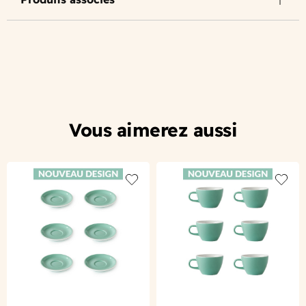
Vous aimerez aussi
Add to wishlist
Add to