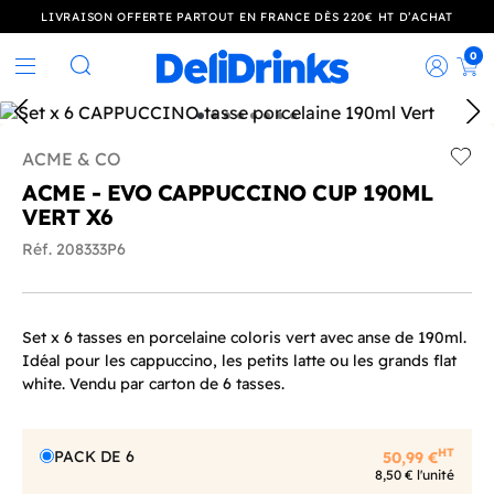
LIVRAISON OFFERTE PARTOUT EN FRANCE DÈS 220€ HT D’ACHAT
0
Rec
Rechercher
ACME & CO
Add t
ACME - EVO CAPPUCCINO CUP 190ML
VERT X6
Réf. 208333P6
Set x 6 tasses en porcelaine coloris vert avec anse de 190ml.
Idéal pour les cappuccino, les petits latte ou les grands flat
white. Vendu par carton de 6 tasses.
HT
PACK DE 6
50,99 €
8,50 € l'unité