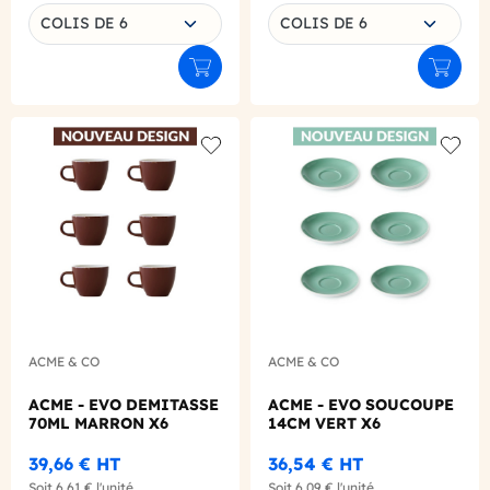
Choisissez une déclinaison
Choisissez une déclinaison
COLIS DE 6
COLIS DE 6
Ajouter au panier
Ajouter
Add to wishlist
Add to
ACME & CO
ACME & CO
ACME - EVO DEMITASSE
ACME - EVO SOUCOUPE
70ML MARRON X6
14CM VERT X6
39,66 €
HT
36,54 €
HT
Soit
6,61 €
l'unité
Soit
6,09 €
l'unité