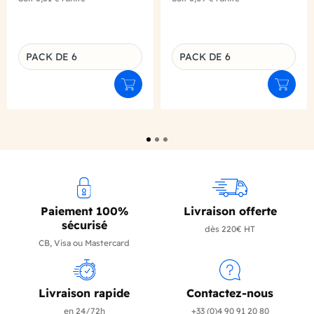
PACK DE 6
PACK DE 6
Déclinaison du produit
Déclinaison du produit
Ajouter au panier
Ajouter
Paiement 100%
Livraison offerte
sécurisé
dès 220€ HT
CB, Visa ou Mastercard
Livraison rapide
Contactez-nous
en 24/72h
+33 (0)4 90 91 20 80