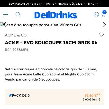
LIVRAISON OFFERTE PARTOUT EN FRANCE DÈS 220€ HT D’ACHAT
0
Rec
Rechercher
ACME & CO
Add t
ACME - EVO SOUCOUPE 15CM GRIS X6
Réf. 208382P6
Set x 6 soucoupes en porcelaine coloris gris de 150 mm,
pour tasse Acme Latte Cup 280ml et Mighty Cup 350ml.
Vendu par carton de 6 soucoupes.
HT
PACK DE 6
39,60 €
6,60 € l'unité