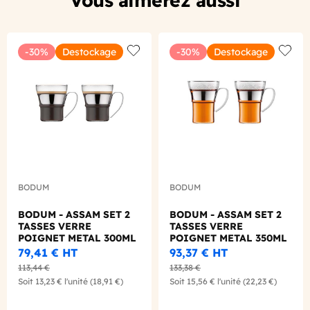
Vous aimerez aussi
-30%
Destockage
-30%
Destockage
Add to wishlist
Add to
BODUM
BODUM
BODUM - ASSAM SET 2
BODUM - ASSAM SET 2
TASSES VERRE
TASSES VERRE
POIGNET METAL 300ML
POIGNET METAL 350ML
79,41 €
HT
93,37 €
HT
113,44 €
133,38 €
Soit
13,23 €
l'unité
(18,91 €)
Soit
15,56 €
l'unité
(22,23 €)