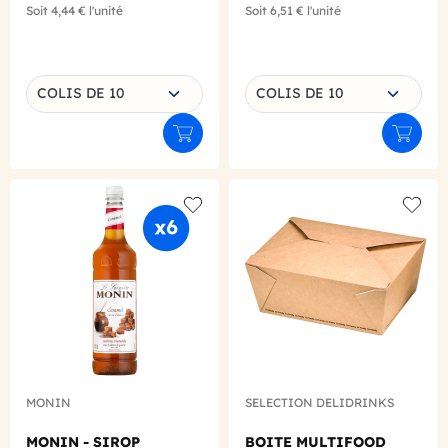
Soit
4,44 €
l'unité
Soit
6,51 €
l'unité
Choisissez une déclinaison
Choisissez une déclinaison
COLIS DE 10
COLIS DE 10
Ajouter au panier
Ajouter
Add to wishlist
Add to
MONIN
SELECTION DELIDRINKS
MONIN - SIROP
BOITE MULTIFOOD