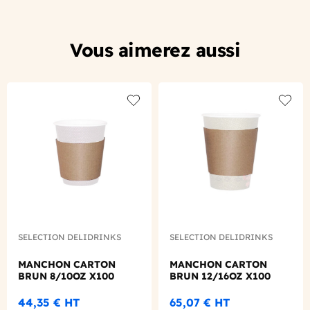
Vous aimerez aussi
Add to wishlist
Add to
SELECTION DELIDRINKS
SELECTION DELIDRINKS
MANCHON CARTON
MANCHON CARTON
BRUN 8/10OZ X100
BRUN 12/16OZ X100
44,35 €
HT
65,07 €
HT