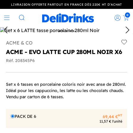
LIVRAISON OFFERTE PARTOUT EN FRANCE DÈS 220€ HT D’ACHAT
0
Rec
Rechercher
ACME & CO
Add t
ACME - EVO LATTE CUP 280ML NOIR X6
Réf. 208345P6
Set x 6 tasses en porcelaine coloris noir avec anse de 280ml.
Idéal pour les cappuccino, les latte ou les chocolats chauds.
Vendu par carton de 6 tasses.
HT
PACK DE 6
69,44 €
11,57 € l'unité