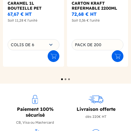
CARAMEL 1L
CARTON KRAFT
BOUTEILLE PET
REFERMABLE 2200ML
X200
67,67 €
HT
72,68 €
HT
Soit
11,28 €
l'unité
Soit
0,36 €
l'unité
Choisissez une déclinaison
COLIS DE 6
PACK DE 200
Déclinaison du produit
Ajouter au panier
Ajouter
Paiement 100%
Livraison offerte
sécurisé
dès 220€ HT
CB, Visa ou Mastercard