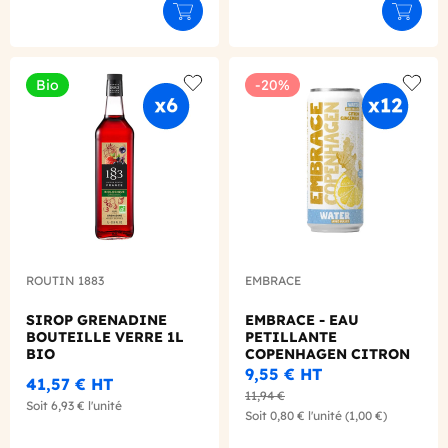
Déclinaison du produit
Ajouter au panier
Ajouter
Bio
-20%
Add to wishlist
Add to
ROUTIN 1883
EMBRACE
SIROP GRENADINE
EMBRACE - EAU
BOUTEILLE VERRE 1L
PETILLANTE
BIO
COPENHAGEN CITRON
GINGEMBRE CANETTE
9,55 €
HT
41,57 €
HT
330ML X12
11,94 €
Soit
6,93 €
l'unité
Soit
0,80 €
l'unité
(1,00 €)