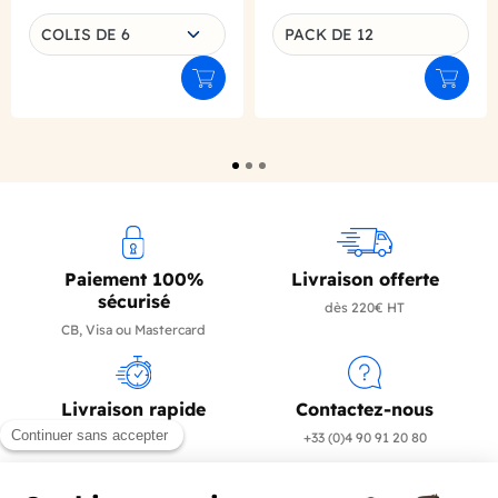
Choisissez une déclinaison
COLIS DE 6
PACK DE 12
Déclinaison du produit
Ajouter au panier
Ajouter
Paiement 100%
Livraison offerte
sécurisé
dès 220€ HT
CB, Visa ou Mastercard
Livraison rapide
Contactez-nous
en 24/72h
+33 (0)4 90 91 20 80