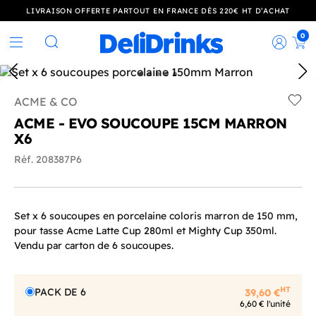
LIVRAISON OFFERTE PARTOUT EN FRANCE DÈS 220€ HT D’ACHAT
0
Rec
Rechercher
ACME & CO
Add t
ACME - EVO SOUCOUPE 15CM MARRON
X6
Réf. 208387P6
Set x 6 soucoupes en porcelaine coloris marron de 150 mm,
pour tasse Acme Latte Cup 280ml et Mighty Cup 350ml.
Vendu par carton de 6 soucoupes.
HT
PACK DE 6
39,60 €
6,60 € l'unité