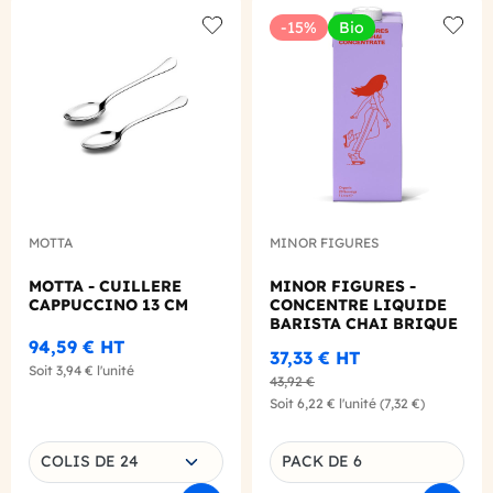
-15%
Bio
Add to wishlist
Add to
MOTTA
MINOR FIGURES
MOTTA - CUILLERE
MINOR FIGURES -
CAPPUCCINO 13 CM
CONCENTRE LIQUIDE
BARISTA CHAI BRIQUE
1L X6 BIO
94,59 €
HT
37,33 €
HT
Soit
3,94 €
l'unité
43,92 €
Soit
6,22 €
l'unité
(7,32 €)
Choisissez une déclinaison
COLIS DE 24
PACK DE 6