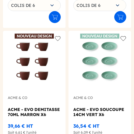
Choisissez une déclinaison
Choisissez une déclinaison
COLIS DE 6
COLIS DE 6
Ajouter au panier
Ajouter
Add to wishlist
Add to
ACME & CO
ACME & CO
ACME - EVO DEMITASSE
ACME - EVO SOUCOUPE
70ML MARRON X6
14CM VERT X6
39,66 €
HT
36,54 €
HT
Soit
6,61 €
l'unité
Soit
6,09 €
l'unité