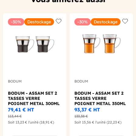
-30%
Destockage
-30%
Destockage
Add to wishlist
Add to
BODUM
BODUM
BODUM - ASSAM SET 2
BODUM - ASSAM SET 2
TASSES VERRE
TASSES VERRE
POIGNET METAL 300ML
POIGNET METAL 350ML
79,41 €
HT
93,37 €
HT
113,44 €
133,38 €
Soit
13,23 €
l'unité
(18,91 €)
Soit
15,56 €
l'unité
(22,23 €)