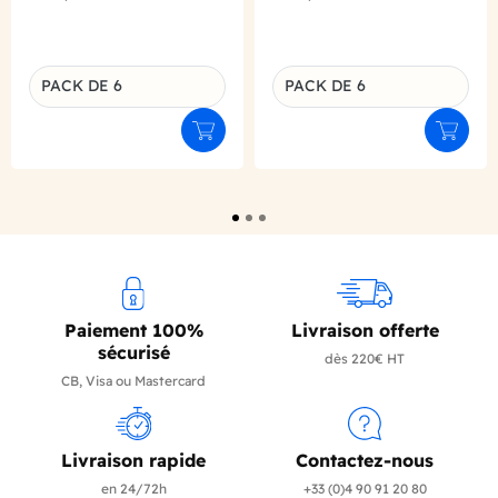
PACK DE 6
PACK DE 6
Déclinaison du produit
Déclinaison du produit
Ajouter au panier
Ajouter
Paiement 100%
Livraison offerte
sécurisé
dès 220€ HT
CB, Visa ou Mastercard
Livraison rapide
Contactez-nous
en 24/72h
+33 (0)4 90 91 20 80