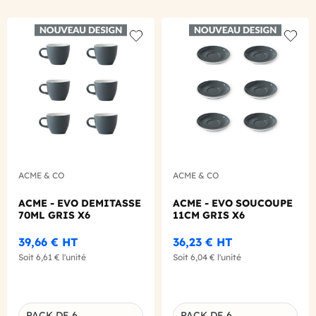
Add to wishlist
Add to
ACME & CO
ACME & CO
ACME - EVO DEMITASSE
ACME - EVO SOUCOUPE
70ML GRIS X6
11CM GRIS X6
39,66 €
HT
36,23 €
HT
Soit
6,61 €
l'unité
Soit
6,04 €
l'unité
PACK DE 6
PACK DE 6