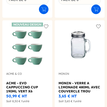
Déclinaison du produit
Déclinaison du produit
Ajouter au panier
Ajouter
Add to wishlist
Add to
ACME & CO
MONIN
ACME - EVO
MONIN - VERRE A
CAPPUCCINO CUP
LIMONADE 480ML AVEC
190ML VERT X6
COUVERCLE TROU
50,99 €
HT
3,65 €
HT
Soit
8,50 €
l'unité
Soit
3,65 €
l'unité