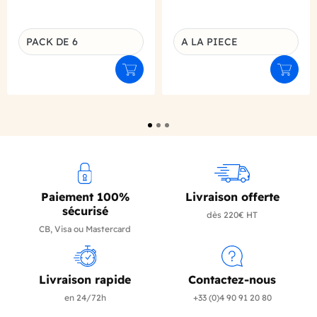
PACK DE 6
A LA PIECE
Déclinaison du produit
Déclinaison du produit
Ajouter au panier
Ajouter
Paiement 100%
Livraison offerte
sécurisé
dès 220€ HT
CB, Visa ou Mastercard
Livraison rapide
Contactez-nous
en 24/72h
+33 (0)4 90 91 20 80