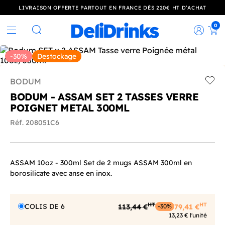
LIVRAISON OFFERTE PARTOUT EN FRANCE DÈS 220€ HT D’ACHAT
0
Rec
Rechercher
-30%
Destockage
BODUM
Add t
BODUM - ASSAM SET 2 TASSES VERRE
POIGNET METAL 300ML
Réf. 208051C6
ASSAM 10oz - 300ml Set de 2 mugs ASSAM 300ml en
borosilicate avec anse en inox.
HT
HT
COLIS DE 6
113,44 €
79,41 €
-30%
13,23 € l'unité