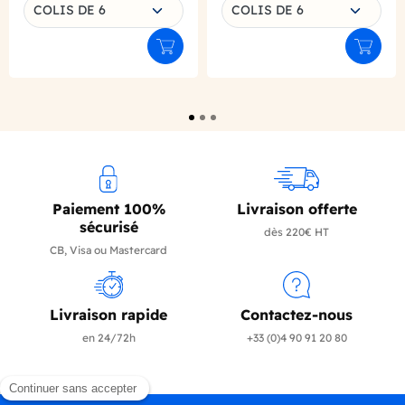
Choisissez une déclinaison
Choisissez une déclinaison
COLIS DE 6
COLIS DE 6
Ajouter au panier
Ajouter
Paiement 100%
Livraison offerte
sécurisé
dès 220€ HT
CB, Visa ou Mastercard
Livraison rapide
Contactez-nous
en 24/72h
+33 (0)4 90 91 20 80