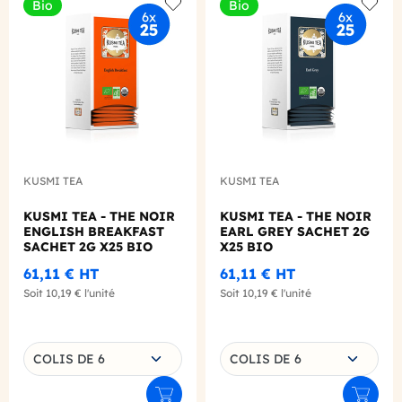
Bio
Bio
Add to wishlist
Add to
KUSMI TEA
KUSMI TEA
KUSMI TEA - THE NOIR
KUSMI TEA - THE NOIR
ENGLISH BREAKFAST
EARL GREY SACHET 2G
SACHET 2G X25 BIO
X25 BIO
61,11 €
HT
61,11 €
HT
Soit
10,19 €
l'unité
Soit
10,19 €
l'unité
Choisissez une déclinaison
Choisissez une déclinaison
COLIS DE 6
COLIS DE 6
Ajouter au panier
Ajouter