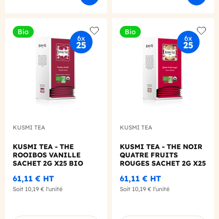
Bio
Bio
Add to wishlist
Add to
KUSMI TEA
KUSMI TEA
KUSMI TEA - THE
KUSMI TEA - THE NOIR
ROOIBOS VANILLE
QUATRE FRUITS
SACHET 2G X25 BIO
ROUGES SACHET 2G X25
BIO
61,11 €
HT
61,11 €
HT
Soit
10,19 €
l'unité
Soit
10,19 €
l'unité