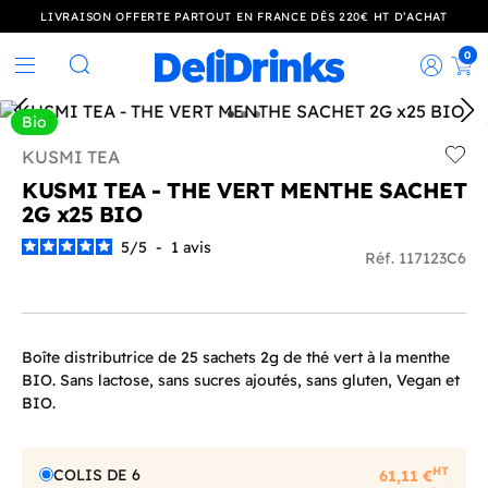
LIVRAISON OFFERTE PARTOUT EN FRANCE DÈS 220€ HT D’ACHAT
0
Rec
Rechercher
Bio
KUSMI TEA
Add t
KUSMI TEA - THE VERT MENTHE SACHET
2G x25 BIO
5
/
5
-
1
avis
Réf. 117123C6
Boîte distributrice de 25 sachets 2g de thé vert à la menthe
BIO. Sans lactose, sans sucres ajoutés, sans gluten, Vegan et
BIO.
HT
COLIS DE 6
61,11 €