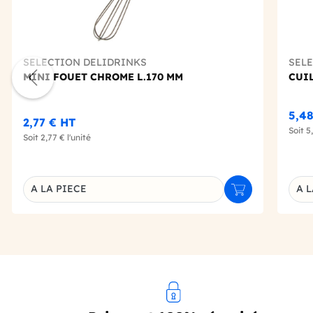
SELECTION DELIDRINKS
SEL
MINI FOUET CHROME L.170 MM
CUI
5,4
2,77 €
HT
Soit
5
Soit
2,77 €
l'unité
A LA PIECE
A L
Ajouter au panie
Déclinaison du produit
Décl