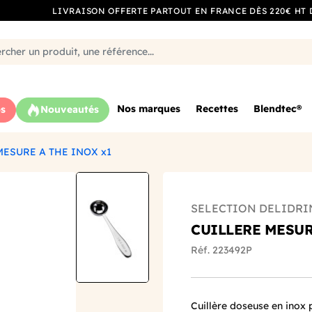
LIVRAISON OFFERTE PARTOUT EN FRANCE DÈS 220€ HT 
Nos marques
Recettes
Blendtec®
s
Nouveautés
MESURE A THE INOX x1
SELECTION DELIDRI
CUILLERE MESUR
Réf. 223492P
Cuillère doseuse en inox po