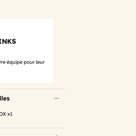
INKS
re équipe pour leur
lles
OX x1