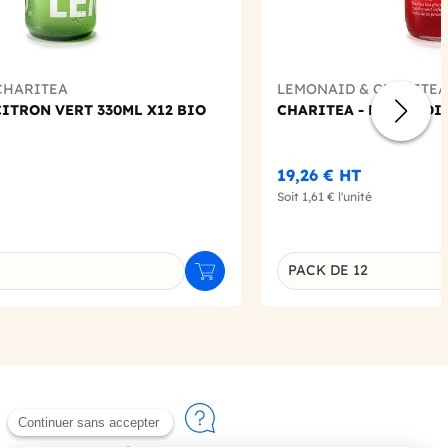
CHARITEA
LEMONAID & CHARITEA
ITRON VERT 330ML X12 BIO
CHARITEA - RED ROOI
19,26 €
HT
Soit
1,61 €
l'unité
PACK DE 12
Ajouter au panier
u produit
Déclinaison du produi