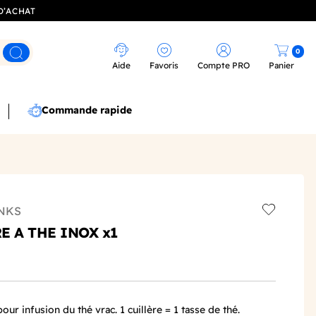
D’ACHAT
0
Rechercher
Aide
Favoris
Compte PRO
Panier
Commande rapide
NKS
Add to wis
E A THE INOX x1
ur infusion du thé vrac. 1 cuillère = 1 tasse de thé.