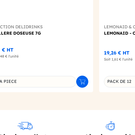
ECTION DELIDRINKS
LEMONAID & 
LLERE DOSEUSE 7G
LEMONAID - C
8 €
HT
19,26 €
HT
,48 €
l'unité
Soit
1,61 €
l'unité
A PIECE
PACK DE 12
r
Ajouter au panier
inaison du produit
Déclinaison d