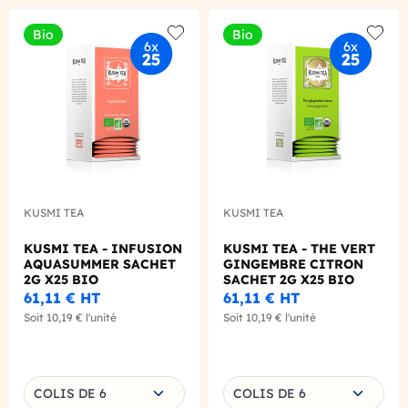
Bio
Bio
Add to wishlist
Add to
KUSMI TEA
KUSMI TEA
KUSMI TEA - INFUSION
KUSMI TEA - THE VERT
AQUASUMMER SACHET
GINGEMBRE CITRON
2G X25 BIO
SACHET 2G X25 BIO
61,11 €
HT
61,11 €
HT
Soit
10,19 €
l'unité
Soit
10,19 €
l'unité
Choisissez une déclinaison
Choisissez une déclinaison
COLIS DE 6
COLIS DE 6