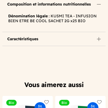
Composition et informations nutritionnelles
Dénomination légale
: KUSMI TEA - INFUSION
BIEN ETRE BE COOL SACHET 2G x25 BIO
Caractéristiques
Vous aimerez aussi
Bio
Bio
Add to wishlist
Add to