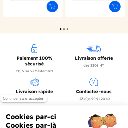
Ajouter au panier
Ajouter
Paiement 100%
Livraison offerte
sécurisé
dès 220€ HT
CB, Visa ou Mastercard
Livraison rapide
Contactez-nous
en 24/72h
+33 (0)4 90 91 20 80