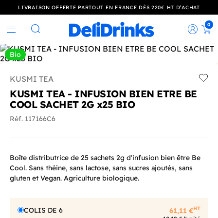
LIVRAISON OFFERTE PARTOUT EN FRANCE DÈS 220€ HT D’ACHAT
0
Rec
Rechercher
Bio
KUSMI TEA
Add t
KUSMI TEA - INFUSION BIEN ETRE BE
COOL SACHET 2G x25 BIO
Réf. 117166C6
Boîte distributrice de 25 sachets 2g d'infusion bien être Be
Cool. Sans théine, sans lactose, sans sucres ajoutés, sans
gluten et Vegan. Agriculture biologique.
HT
COLIS DE 6
61,11 €