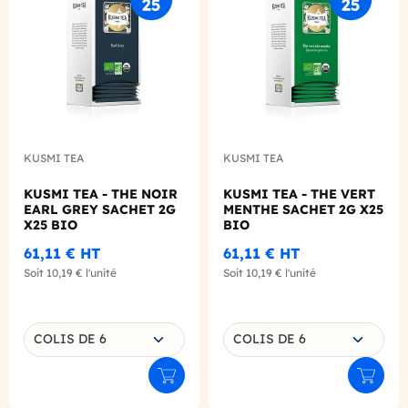
KUSMI TEA
KUSMI TEA
KUSMI TEA - THE NOIR
KUSMI TEA - THE VERT
EARL GREY SACHET 2G
MENTHE SACHET 2G X25
X25 BIO
BIO
61,11 €
HT
61,11 €
HT
Soit
10,19 €
l'unité
Soit
10,19 €
l'unité
Choisissez une déclinaison
Choisissez une déclinaison
COLIS DE 6
COLIS DE 6
Ajouter au panier
Ajouter