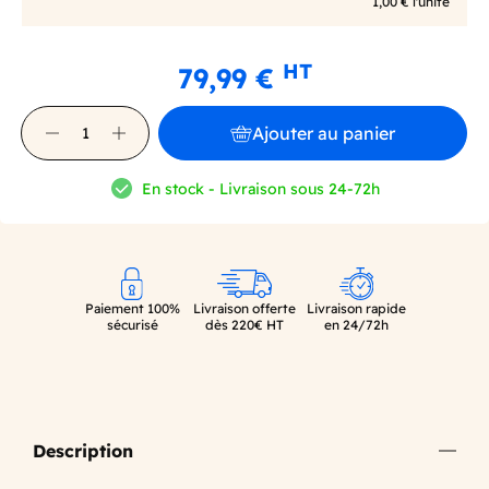
1,00 € l'unité
HT
79,99 €
Ajouter au panier
En stock - Livraison sous 24-72h
Paiement 100%
Livraison offerte
Livraison rapide
sécurisé
dès 220€ HT
en 24/72h
Description