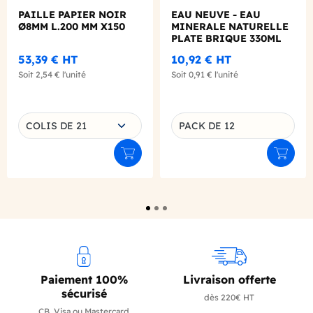
PAILLE PAPIER NOIR
EAU NEUVE - EAU
Ø8MM L.200 MM X150
MINERALE NATURELLE
PLATE BRIQUE 330ML
X12
53,39 €
HT
10,92 €
HT
Soit
2,54 €
l'unité
Soit
0,91 €
l'unité
Choisissez une déclinaison
COLIS DE 21
PACK DE 12
Déclinaison du produit
Ajouter au panier
Ajouter
Paiement 100%
Livraison offerte
sécurisé
dès 220€ HT
CB, Visa ou Mastercard