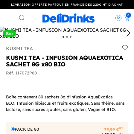
LIVRAISON OFFERTE PARTOUT EN FRANCE DÈS 220€ HT D’ACHAT
0
Rec
Rechercher
Bio
KUSMI TEA
Add t
KUSMI TEA - INFUSION AQUAEXOTICA
SACHET 8G x80 BIO
Réf. 117072P80
Boîte contenant 80 sachets 8g d'infusion AquaExotica
BIO. Infusion hibiscus et fruits exotiques. Sans théine, sans
lactose, sans sucres ajoutés, sans gluten, Vegan et BIO.
HT
PACK DE 80
79,99 €