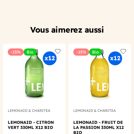
Vous aimerez aussi
-15%
Bio
-15%
Bio
Add to wishlist
Add to
LEMONAID & CHARITEA
LEMONAID & CHARITEA
LEMONAID - CITRON
LEMONAID - FRUIT DE
VERT 330ML X12 BIO
LA PASSION 330ML X12
BIO