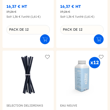
16,37 €
HT
16,37 €
HT
19,26 €
19,26 €
Soit
1,36 €
l'unité
(1,61 €)
Soit
1,36 €
l'unité
(1,61 €)
PACK DE 12
PACK DE 12
Déclinaison du produit
Déclinaison du produit
Ajouter au panier
Ajouter
Add to wishlist
Add to
SELECTION DELIDRINKS
EAU NEUVE