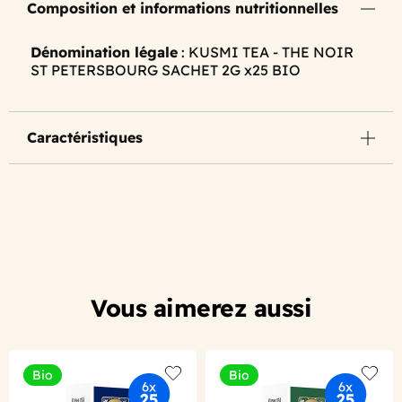
Composition et informations nutritionnelles
Dénomination légale
: KUSMI TEA - THE NOIR
ST PETERSBOURG SACHET 2G x25 BIO
Caractéristiques
Vous aimerez aussi
Bio
Bio
Add to wishlist
Add to