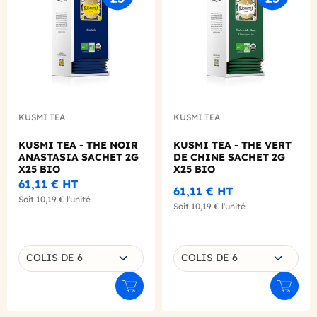
KUSMI TEA
KUSMI TEA
KUSMI TEA - THE NOIR
KUSMI TEA - THE VERT
ANASTASIA SACHET 2G
DE CHINE SACHET 2G
X25 BIO
X25 BIO
61,11 €
HT
61,11 €
HT
Soit
10,19 €
l'unité
Soit
10,19 €
l'unité
Choisissez une déclinaison
Choisissez une déclinaison
COLIS DE 6
COLIS DE 6
Ajouter au panier
Ajouter