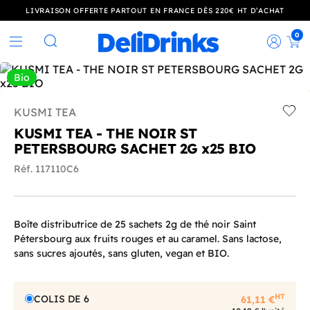
LIVRAISON OFFERTE PARTOUT EN FRANCE DÈS 220€ HT D’ACHAT
0
Rec
Rechercher
Bio
KUSMI TEA
Add t
KUSMI TEA - THE NOIR ST
PETERSBOURG SACHET 2G x25 BIO
Réf. 117110C6
Boîte distributrice de 25 sachets 2g de thé noir Saint
Pétersbourg aux fruits rouges et au caramel. Sans lactose,
sans sucres ajoutés, sans gluten, vegan et BIO.
HT
COLIS DE 6
61,11 €