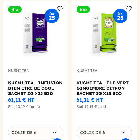
Bio
Bio
Add to wishlist
Add to
KUSMI TEA
KUSMI TEA
KUSMI TEA - INFUSION
KUSMI TEA - THE VERT
BIEN ETRE BE COOL
GINGEMBRE CITRON
SACHET 2G X25 BIO
SACHET 2G X25 BIO
61,11 €
HT
61,11 €
HT
Soit
10,19 €
l'unité
Soit
10,19 €
l'unité
Choisissez une déclinaison
Choisissez une déclinaison
COLIS DE 6
COLIS DE 6