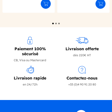
Ajouter au panier
Ajouter
Paiement 100%
Livraison offerte
sécurisé
dès 220€ HT
CB, Visa ou Mastercard
Livraison rapide
Contactez-nous
en 24/72h
+33 (0)4 90 91 20 80