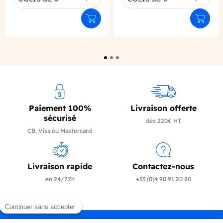
Ajouter au panier
Ajouter
Paiement 100%
Livraison offerte
sécurisé
dès 220€ HT
CB, Visa ou Mastercard
Livraison rapide
Contactez-nous
en 24/72h
+33 (0)4 90 91 20 80