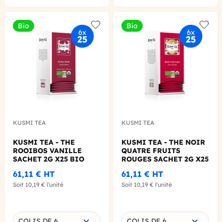
Bio
Bio
Add to wishlist
Add to
KUSMI TEA
KUSMI TEA
KUSMI TEA - THE
KUSMI TEA - THE NOIR
ROOIBOS VANILLE
QUATRE FRUITS
SACHET 2G X25 BIO
ROUGES SACHET 2G X25
BIO
61,11 €
HT
61,11 €
HT
Soit
10,19 €
l'unité
Soit
10,19 €
l'unité
Choisissez une déclinaison
Choisissez une déclinaison
COLIS DE 6
COLIS DE 6