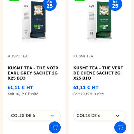
Add to wishlist
Add to
KUSMI TEA
KUSMI TEA
KUSMI TEA - THE NOIR
KUSMI TEA - THE VERT
EARL GREY SACHET 2G
DE CHINE SACHET 2G
X25 BIO
X25 BIO
61,11 €
HT
61,11 €
HT
Soit
10,19 €
l'unité
Soit
10,19 €
l'unité
Choisissez une déclinaison
Choisissez une déclinaison
COLIS DE 6
COLIS DE 6
Ajouter au panier
Ajouter