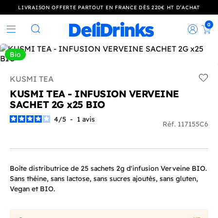
LIVRAISON OFFERTE PARTOUT EN FRANCE DÈS 220€ HT D’ACHAT
0
Rec
Rechercher
Bio
KUSMI TEA
Add t
KUSMI TEA - INFUSION VERVEINE
SACHET 2G x25 BIO
4
/
5
-
1
avis
Réf. 117155C6
Boîte distributrice de 25 sachets 2g d'infusion Verveine BIO.
Sans théine, sans lactose, sans sucres ajoutés, sans gluten,
Vegan et BIO.