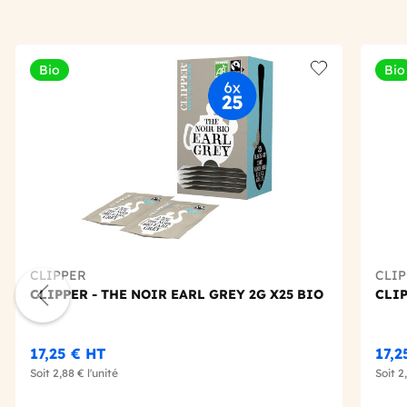
Bio
Bio
Add to wishlis
CLIPPER
CLI
CLIPPER - THE NOIR EARL GREY 2G X25 BIO
CLIP
17,25 €
HT
17,2
Soit
2,88 €
l'unité
Soit
2