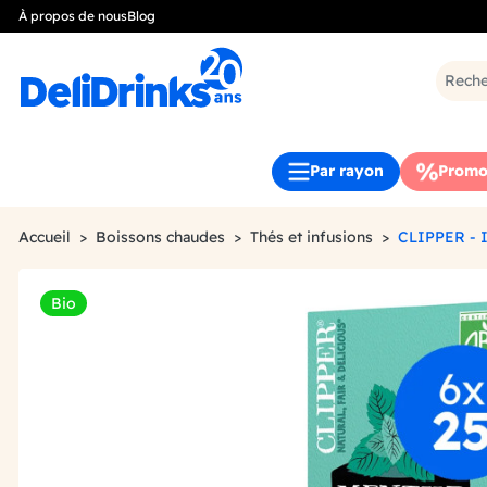
À propos de nous
Blog
Par rayon
Promo
Accueil
Boissons chaudes
Thés et infusions
CLIPPER - 
Bio