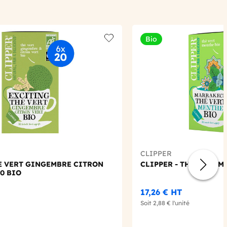
Bio
Add to wishlist
CLIPPER
HE VERT GINGEMBRE CITRON
CLIPPER - THE VERT M
20 BIO
17,26 €
HT
Soit
2,88 €
l'unité