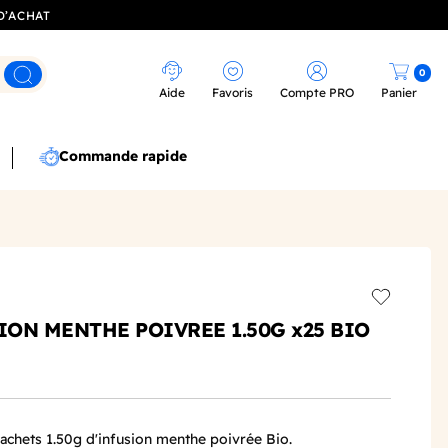
D’ACHAT
0
Rechercher
Aide
Favoris
Compte PRO
Panier
Commande rapide
Add to wis
ION MENTHE POIVREE 1.50G x25 BIO
sachets 1.50g d'infusion menthe poivrée Bio.