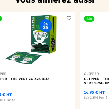
Bio
t
Add to wishlist
PPER
CLIPPER
PER - THE VERT 2G X25 BIO
CLIPPER - T
VERT 1.75G X
16,95 €
HT
5 €
HT
Soit
2,83 €
l'unité
,88 €
l'unité