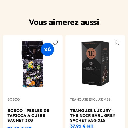
Vous aimerez aussi
Add to wishlist
Add to
BOBOQ
TEAHOUSE EXCLUSIVES
BOBOQ - PERLES DE
TEAHOUSE LUXURY -
TAPIOCA A CUIRE
THE NOIR EARL GREY
SACHET 3KG
SACHET 3.5G X15
37,96 €
HT