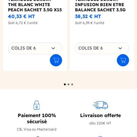
THE BLANC WHITE
INFUSION BIEN ETRE
PEACH SACHET 3.5G X15
BALANCE SACHET 3.5G
X15
40,33 €
HT
38,32 €
HT
Soit
6,72 €
l'unité
Soit
6,39 €
l'unité
Choisissez une déclinaison
Choisissez une déclinaison
COLIS DE 6
COLIS DE 6
Ajouter au panier
Ajouter
Paiement 100%
Livraison offerte
sécurisé
dès 220€ HT
CB, Visa ou Mastercard