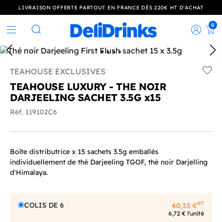
LIVRAISON OFFERTE PARTOUT EN FRANCE DÈS 220€ HT D’ACHAT
0
Rec
Rechercher
TEAHOUSE EXCLUSIVES
Add t
TEAHOUSE LUXURY - THE NOIR
DARJEELING SACHET 3.5G x15
Réf. 119102C6
Boîte distributrice x 15 sachets 3.5g emballés
individuellement de thé Darjeeling TGOF, thé noir Darjelling
d'Himalaya.
HT
COLIS DE 6
40,33 €
6,72 € l'unité