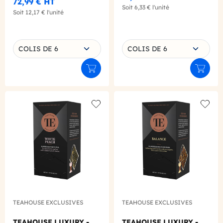
72,99 €
HT
Soit
6,33 €
l'unité
Soit
12,17 €
l'unité
Choisissez une déclinaison
Choisissez une déclinaison
COLIS DE 6
COLIS DE 6
Ajouter au panier
Ajouter
Add to wishlist
Add to
TEAHOUSE EXCLUSIVES
TEAHOUSE EXCLUSIVES
TEAHOUSE LUXURY -
TEAHOUSE LUXURY -