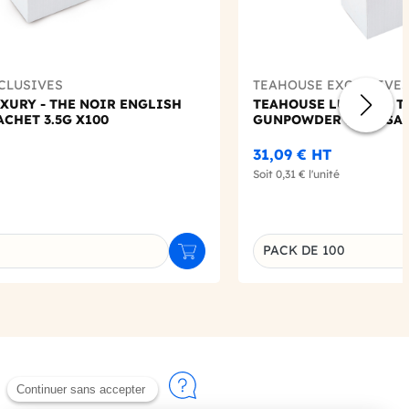
CLUSIVES
TEAHOUSE EXCLUSIVE
XURY - THE NOIR ENGLISH
TEAHOUSE LUXURY - T
CHET 3.5G X100
GUNPOWDER MINT SACH
31,09 €
HT
Soit
0,31 €
l'unité
PACK DE 100
Ajouter au panier
u produit
Déclinaison du produi