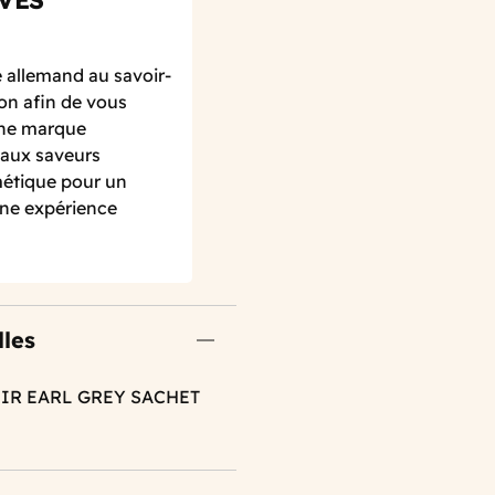
VES
 allemand au savoir-
ion afin de vous
Une marque
 aux saveurs
métique pour un
 une expérience
lles
OIR EARL GREY SACHET