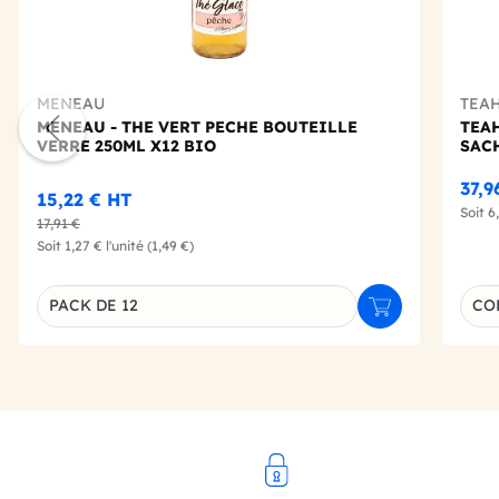
MENEAU
TEA
MENEAU - THE VERT PECHE BOUTEILLE
TEA
VERRE 250ML X12 BIO
SACH
37,9
15,22 €
HT
Soit
6
17,91 €
Soit
1,27 €
l'unité
(1,49 €)
Choi
PACK DE 12
COL
Ajouter au panie
Déclinaison du produit