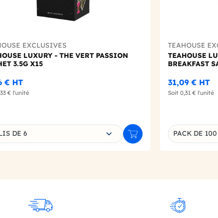
HOUSE EXCLUSIVES
TEAHOUSE EX
HOUSE LUXURY - THE VERT PASSION
TEAHOUSE LU
ET 3.5G X15
BREAKFAST SA
6 €
HT
31,09 €
HT
,33 €
l'unité
Soit
0,31 €
l'unité
sissez une déclinaison
IS DE 6
PACK DE 100
r
Ajouter au panier
Déclinaison d