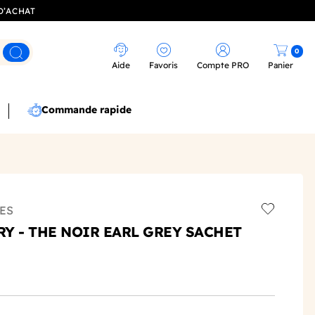
D’ACHAT
0
Rechercher
Aide
Favoris
Compte PRO
Panier
Commande rapide
ES
Add to wis
Y - THE NOIR EARL GREY SACHET