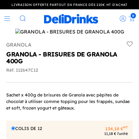
LIVRAISON OFFERTE PARTOUT EN FRANCE DÈS 220€ HT D’ACHAT
0
Rec
Rechercher
GRANOLA
Add t
GRANOLA - BRISURES DE GRANOLA
400G
Réf. 112647C12
Sachet x 400g de brisures de Granola avec pépites de
chocolat à utiliser comme topping pour les frappés, sundae
et soft, frozen yogurt et gâteaux.
HT
COLIS DE 12
134,18 €
11,18 € l'unité