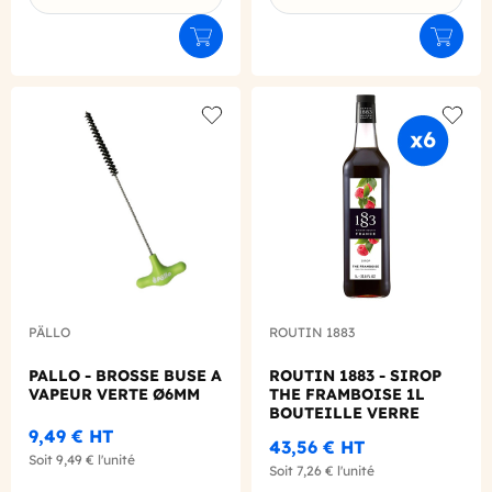
Ajouter au panier
Ajouter
Add to wishlist
Add to
PÄLLO
ROUTIN 1883
PALLO - BROSSE BUSE A
ROUTIN 1883 - SIROP
VAPEUR VERTE Ø6MM
THE FRAMBOISE 1L
BOUTEILLE VERRE
9,49 €
HT
43,56 €
HT
Soit
9,49 €
l'unité
Soit
7,26 €
l'unité