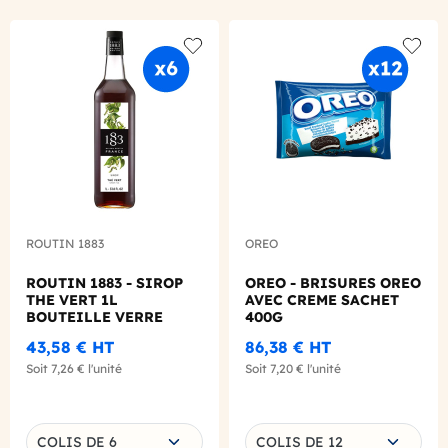
Add to wishlist
Add to
ROUTIN 1883
OREO
ROUTIN 1883 - SIROP
OREO - BRISURES OREO
THE VERT 1L
AVEC CREME SACHET
BOUTEILLE VERRE
400G
43,58 €
HT
86,38 €
HT
Soit
7,26 €
l'unité
Soit
7,20 €
l'unité
Choisissez une déclinaison
Choisissez une déclinaison
COLIS DE 6
COLIS DE 12