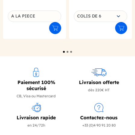
Choisissez une déclinaison
A LA PIECE
COLIS DE 6
Déclinaison du produit
Ajouter au panier
Ajouter
Paiement 100%
Livraison offerte
sécurisé
dès 220€ HT
CB, Visa ou Mastercard
Livraison rapide
Contactez-nous
en 24/72h
+33 (0)4 90 91 20 80