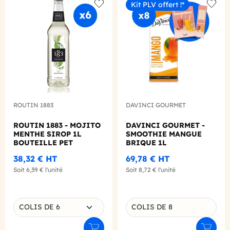
Kit PLV offert !*
Add to wishlist
Add to
ROUTIN 1883
DAVINCI GOURMET
ROUTIN 1883 - MOJITO
DAVINCI GOURMET -
MENTHE SIROP 1L
SMOOTHIE MANGUE
BOUTEILLE PET
BRIQUE 1L
38,32 €
HT
69,78 €
HT
Soit
6,39 €
l'unité
Soit
8,72 €
l'unité
Choisissez une déclinaison
COLIS DE 6
COLIS DE 8
Déclinaison du produit