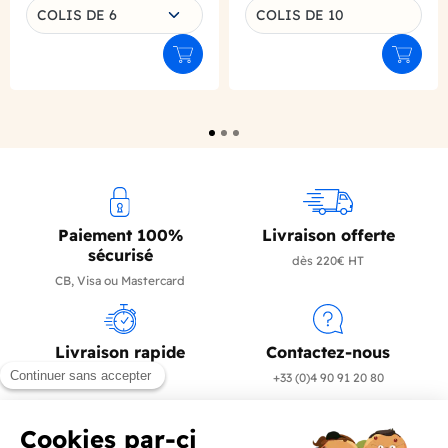
Choisissez une déclinaison
COLIS DE 6
COLIS DE 10
Déclinaison du produit
Ajouter au panier
Ajouter
Paiement 100%
Livraison offerte
sécurisé
dès 220€ HT
CB, Visa ou Mastercard
Livraison rapide
Contactez-nous
en 24/72h
+33 (0)4 90 91 20 80