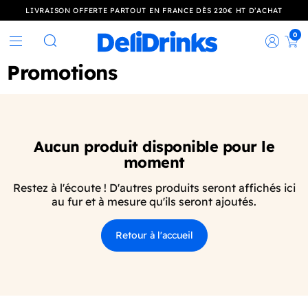
LIVRAISON OFFERTE PARTOUT EN FRANCE DÈS 220€ HT D’ACHAT
0
Rec
Rechercher
Promotions
Aucun produit disponible pour le
moment
Restez à l'écoute ! D'autres produits seront affichés ici
au fur et à mesure qu'ils seront ajoutés.
Retour à l'accueil