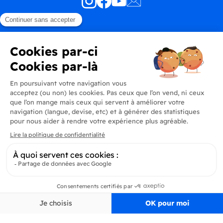
Produits
En savoir plus
Informations
Inscrivez-vous à la newsletter
Inscrivez-vous et soyez au courant de toutes les dernières nouveautés de
Delidrinks
S’ab