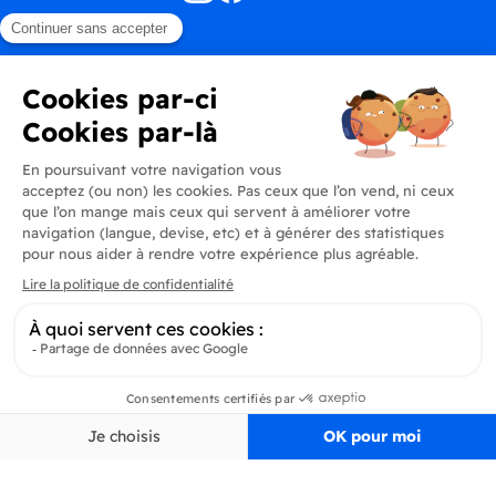
Produits
En savoir plus
Informations
Inscrivez-vous à la newsletter
Inscrivez-vous et soyez au courant de toutes les dernières nouveautés de
Delidrinks
S’ab