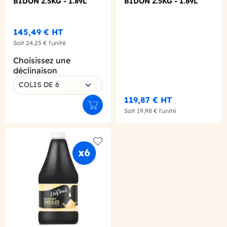
BIDON 2.5KG - 1.89L
BIDON 2.5KG - 1.89L
145,49 €
HT
Soit
24,25 €
l'unité
Choisissez une
déclinaison
COLIS DE 6
119,87 €
HT
Ajouter au panier
Soit
19,98 €
l'unité
Add to wishlist