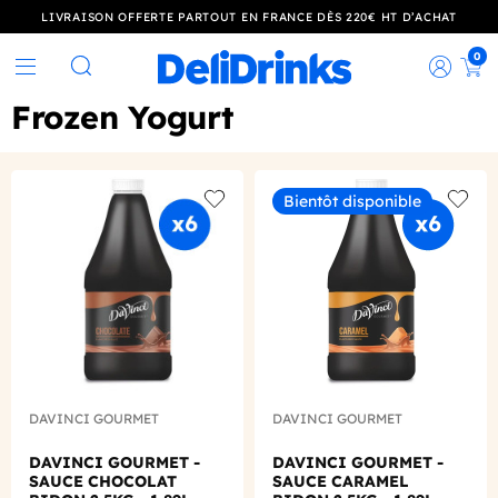
LIVRAISON OFFERTE PARTOUT EN FRANCE DÈS 220€ HT D’ACHAT
0
Rec
Rechercher
Frozen Yogurt
Bientôt disponible
Add to wishlist
Add to
DAVINCI GOURMET
DAVINCI GOURMET
DAVINCI GOURMET -
DAVINCI GOURMET -
SAUCE CHOCOLAT
SAUCE CARAMEL