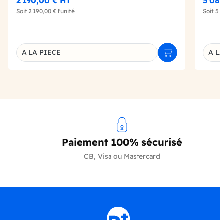
2 190,00 €
HT
5 0
Soit
2 190,00 €
l'unité
Soit
5
A LA PIECE
A L
Ajouter au panie
Déclinaison du produit
Décl
Paiement 100% sécurisé
CB, Visa ou Mastercard