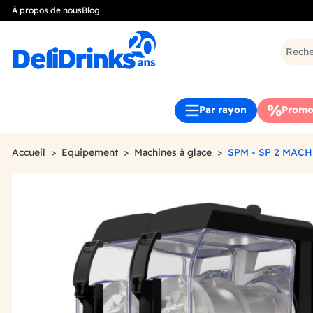
À propos de nous
Blog
Par rayon
Promo
Accueil
Equipement
Machines à glace
SPM - SP 2 MAC