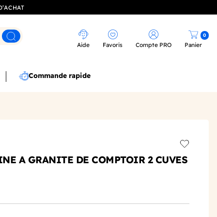
D’ACHAT
0
Rechercher
Aide
Favoris
Compte PRO
Panier
Commande rapide
Add to wis
HINE A GRANITE DE COMPTOIR 2 CUVES