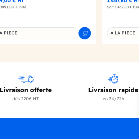
89,00 €
HT
1 467,80 €
H
 089,00 €
l'unité
Soit
1 467,80 €
l'un
A PIECE
A LA PIECE
r
Ajouter au panier
inaison du produit
Déclinaison d
Livraison offerte
Livraison rapide
dès 220€ HT
en 24/72h