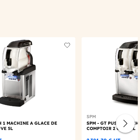
Add to wishlist
SPM
H 1 MACHINE A GLACE DE
SPM - GT PUSH 2 MACH
VE 5L
COMPTOIR 2 CUVE 5L