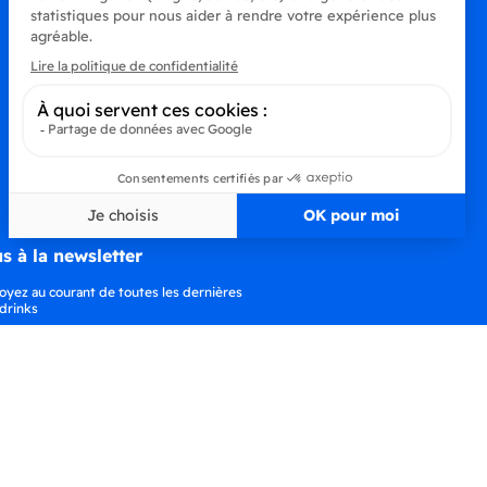
s à la newsletter
oyez au courant de toutes les dernières
drinks
S’abonner