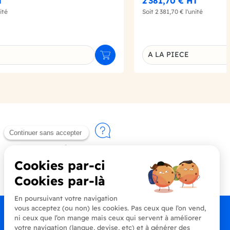
T
2 381,70 €
HT
ité
Soit
2 381,70 €
l'unité
A LA PIECE
Ajouter au panier
u produit
Déclinaison du produi
Contactez-nous
+33 (0)4 90 91 20 80