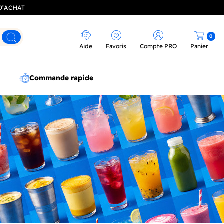
D’ACHAT
0
Rechercher
Aide
Favoris
Compte PRO
Panier
Commande rapide