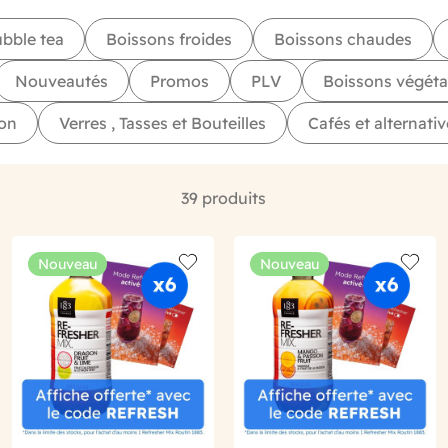
bble tea
Boissons froides
Boissons chaudes
Nouveautés
Promos
PLV
Boissons végéta
ion
Verres , Tasses et Bouteilles
Cafés et alternativ
39 produits
Nouveau
Nouveau
o wishlist
Add to wishlist
Add to