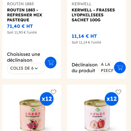
ROUTIN 1883
KERWELL
ROUTIN 1883 -
KERWELL - FRAISES
REFRESHER MIX
LYOPHILISEES
PASTEQUE
SACHET 100G
CONCOMBRE MENTHE
71,40 €
HT
1L
Soit
11,90 €
l'unité
11,14 €
HT
Soit
11,14 €
l'unité
Choisissez une
déclinaison
Déclinaison
A LA
 au panier
Ajouter au panier
COLIS DE 6
Ajout
du produit
PIECE
 wishlist
Add to wishlist
Add to 