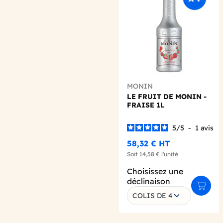
MONIN
LE FRUIT DE MONIN -
FRAISE 1L
5
/
5
-
1
avis
58,32 €
HT
Soit
14,58 €
l'unité
Choisissez une
déclinaison
Ajoute
COLIS DE 4