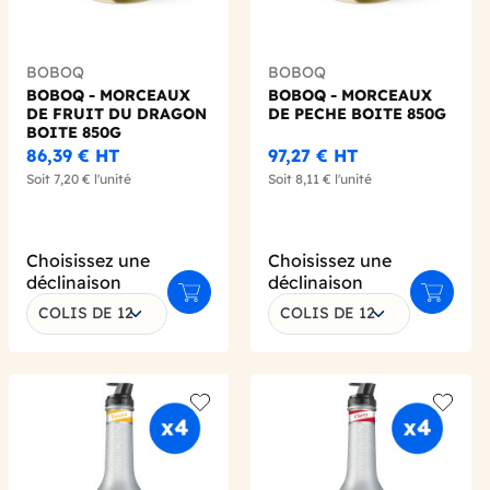
BOBOQ
BOBOQ
BOBOQ - MORCEAUX
BOBOQ - MORCEAUX
DE FRUIT DU DRAGON
DE PECHE BOITE 850G
BOITE 850G
86,39 €
HT
97,27 €
HT
Soit
7,20 €
l'unité
Soit
8,11 €
l'unité
Choisissez une
Choisissez une
déclinaison
déclinaison
 au panier
Ajouter au panier
Ajouter 
COLIS DE 12
COLIS DE 12
 wishlist
Add to wishlist
Add to 