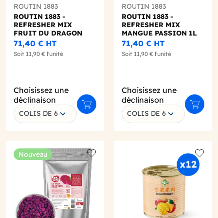
ROUTIN 1883
ROUTIN 1883
ROUTIN 1883 -
ROUTIN 1883 -
REFRESHER MIX
REFRESHER MIX
FRUIT DU DRAGON
MANGUE PASSION 1L
CITRON VERT 1L
71,40 €
HT
71,40 €
HT
Soit
11,90 €
l'unité
Soit
11,90 €
l'unité
Choisissez une
Choisissez une
déclinaison
déclinaison
r au panier
Ajouter au panier
Ajouter
COLIS DE 6
COLIS DE 6
Nouveau
o wishlist
Add to wishlist
Add to