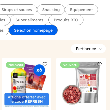
Sirops et sauces
Snacking
Equipement
les
Super aliments
Produits BIO
es
Sélection homepage
Pertinence
Nouveau
Nouveau
 wishlist
Add to wishlist
Add to 