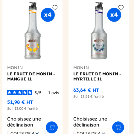
 wishlist
Add to wishlist
Add to 
MONIN
MONIN
LE FRUIT DE MONIN -
LE FRUIT DE MONIN -
MANGUE 1L
MYRTILLE 1L
63,64 €
HT
5
/
5
-
1
avis
Soit
15,91 €
l'unité
51,98 €
HT
Soit
13,00 €
l'unité
Choisissez une
Choisissez une
déclinaison
déclinaison
 au panier
Ajouter au panier
Ajouter 
COLIS DE 4
COLIS DE 4