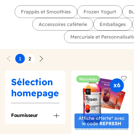
Frappés et Smoothies
Frozen Yogurt
Bu
Accessoires caféterie
Emballages
Mercuriale et Personnalisat
1
2
Précédent
Suivant
Sélection
Nouveau
Add t
homepage
Fournisseur