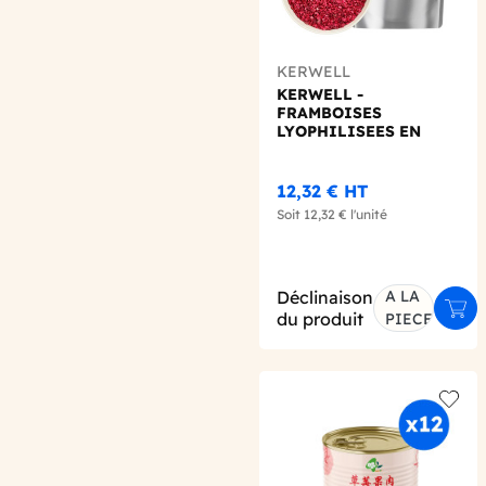
KERWELL
KERWELL -
FRAMBOISES
LYOPHILISEES EN
BRISURE SACHET
100G
12,32 €
HT
Soit
12,32 €
l'unité
Déclinaison
A LA
Ajou
du produit
PIECE
Add t