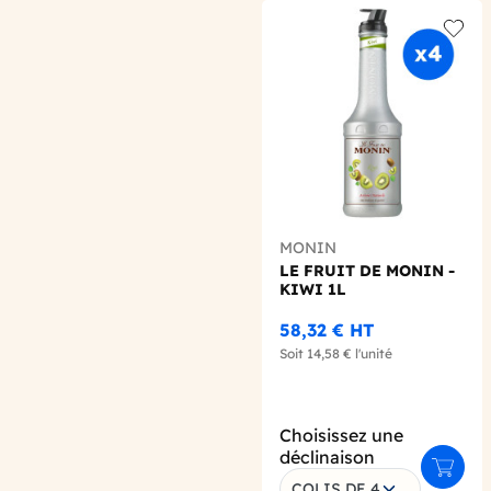
Add t
MONIN
LE FRUIT DE MONIN -
KIWI 1L
58,32 €
HT
Soit
14,58 €
l'unité
Choisissez une
déclinaison
Ajoute
COLIS DE 4