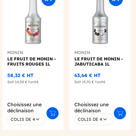
MONIN
MONIN
LE FRUIT DE MONIN -
LE FRUIT DE MONIN -
FRUITS ROUGES 1L
JABUTICABA 1L
58,32 €
HT
63,64 €
HT
Soit
14,58 €
l'unité
Soit
15,91 €
l'unité
Choisissez une
Choisissez une
déclinaison
déclinaison
 au panier
Ajouter au panier
Ajouter 
COLIS DE 4
COLIS DE 4