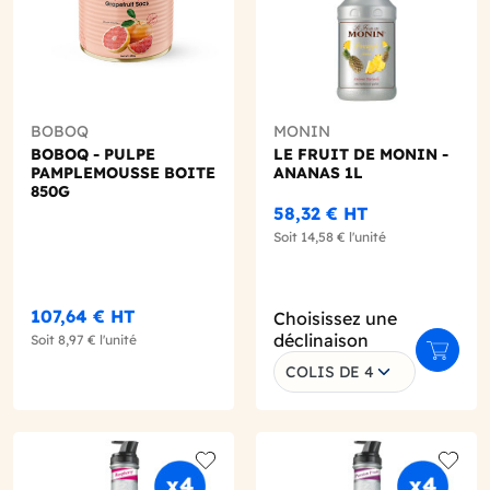
BOBOQ
MONIN
BOBOQ - PULPE
LE FRUIT DE MONIN -
PAMPLEMOUSSE BOITE
ANANAS 1L
850G
58,32 €
HT
Soit
14,58 €
l'unité
107,64 €
HT
Choisissez une
déclinaison
Soit
8,97 €
l'unité
r au panier
Ajouter
COLIS DE 4
o wishlist
Add to wishlist
Add to