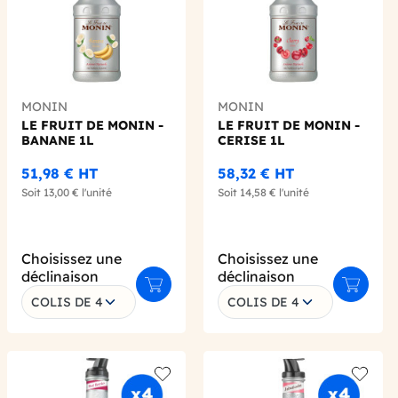
MONIN
MONIN
LE FRUIT DE MONIN -
LE FRUIT DE MONIN -
BANANE 1L
CERISE 1L
51,98 €
HT
58,32 €
HT
Soit
13,00 €
l'unité
Soit
14,58 €
l'unité
Choisissez une
Choisissez une
déclinaison
déclinaison
 au panier
Ajouter au panier
Ajouter 
COLIS DE 4
COLIS DE 4
 wishlist
Add to wishlist
Add to 