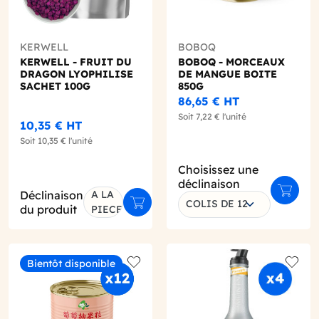
KERWELL
BOBOQ
KERWELL - FRUIT DU
BOBOQ - MORCEAUX
DRAGON LYOPHILISE
DE MANGUE BOITE
SACHET 100G
850G
86,65 €
HT
Soit
7,22 €
l'unité
10,35 €
HT
Soit
10,35 €
l'unité
Choisissez une
déclinaison
Déclinaison
A LA
Ajouter
COLIS DE 12
ter au panier
Ajouter au panier
du produit
PIECE
Bientôt disponible
o wishlist
Add to wishlist
Add to