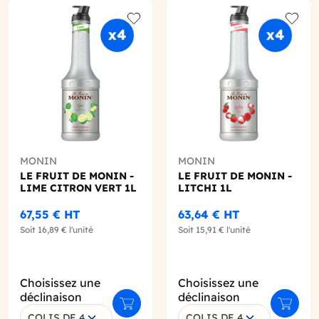
o wishlist
Add to wishlist
Add to
MONIN
MONIN
LE FRUIT DE MONIN -
LE FRUIT DE MONIN -
LIME CITRON VERT 1L
LITCHI 1L
67,55 €
HT
63,64 €
HT
Soit
16,89 €
l'unité
Soit
15,91 €
l'unité
Choisissez une
Choisissez une
déclinaison
déclinaison
r au panier
Ajouter au panier
Ajouter
COLIS DE 4
COLIS DE 4