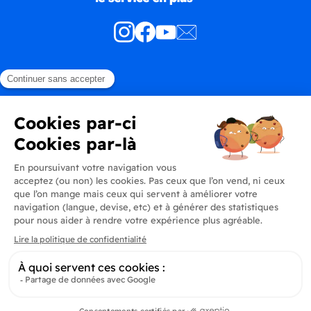
Produits
En savoir plus
Informations
Inscrivez-vous à la newsletter
Inscrivez-vous et soyez au courant de toutes les dernières nouveautés de
Delidrinks
S’ab