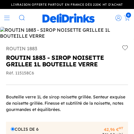
LIVRAISON OFFERTE PARTOUT EN FRANCE DÈS 220€ HT D’ACHAT
0
Rec
Rechercher
ROUTIN 1883
Add t
ROUTIN 1883 - SIROP NOISETTE
GRILLEE 1L BOUTEILLE VERRE
Réf. 115158C6
Bouteille verre 1L de sirop noisette grillée. Senteur exquise
de noisette grillée. Finesse et subtilité de la noisette, notes
gourmandes et équilibrées.
HT
COLIS DE 6
42,96 €