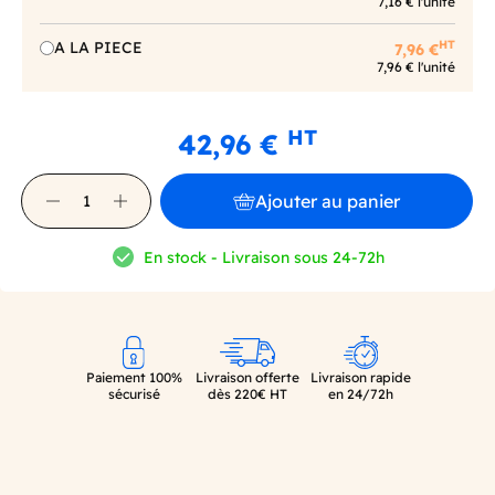
7,16 € l'unité
HT
A LA PIECE
7,96 €
7,96 € l'unité
HT
42,96 €
Ajouter au panier
En stock - Livraison sous 24-72h
Paiement 100%
Livraison offerte
Livraison rapide
sécurisé
dès 220€ HT
en 24/72h