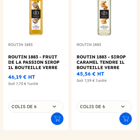
ROUTIN 1883
ROUTIN 1883
ROUTIN 1883 - FRUIT
ROUTIN 1883 - SIROP
DE LA PASSION SIROP
CARAMEL TENDRE 1L
1L BOUTEILLE VERRE
BOUTEILLE VERRE
45,56 €
HT
46,19 €
HT
Soit
7,59 €
l'unité
Soit
7,70 €
l'unité
Choisissez une déclinaison
Choisissez une déclinaison
COLIS DE 6
COLIS DE 6
Ajouter au panier
Ajouter