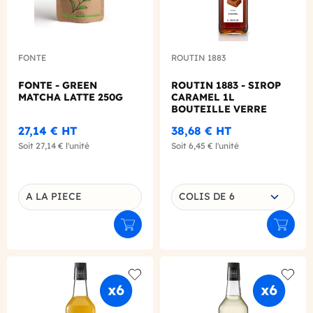
FONTE
ROUTIN 1883
FONTE - GREEN
ROUTIN 1883 - SIROP
MATCHA LATTE 250G
CARAMEL 1L
BOUTEILLE VERRE
27,14 €
HT
38,68 €
HT
Soit
27,14 €
l'unité
Soit
6,45 €
l'unité
Choisissez une déclinaison
A LA PIECE
COLIS DE 6
Déclinaison du produit
Ajouter au panier
Ajouter
Add to wishlist
Add to