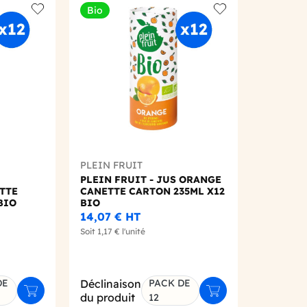
Bio
Add to wishlist
Add to wishlist
PLEIN FRUIT
PLEIN FRUIT - JUS ORANGE
TTE
CANETTE CARTON 235ML X12
BIO
BIO
14,07 €
HT
Soit
1,17 €
l'unité
DE
Déclinaison
PACK DE
Ajouter au panier
Ajouter au panier
du produit
12