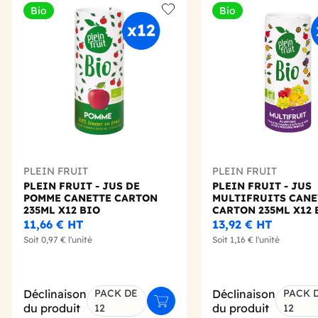
Bio
Bio
Add to wishlist
PLEIN FRUIT
PLEIN FRUIT
PLEIN FRUIT - JUS DE
PLEIN FRUIT - JUS
POMME CANETTE CARTON
MULTIFRUITS CANE
235ML X12 BIO
CARTON 235ML X12 
11,66 €
HT
13,92 €
HT
Soit
0,97 €
l'unité
Soit
1,16 €
l'unité
Déclinaison
PACK DE
Déclinaison
PACK 
Ajouter au panier
du produit
du produit
12
12