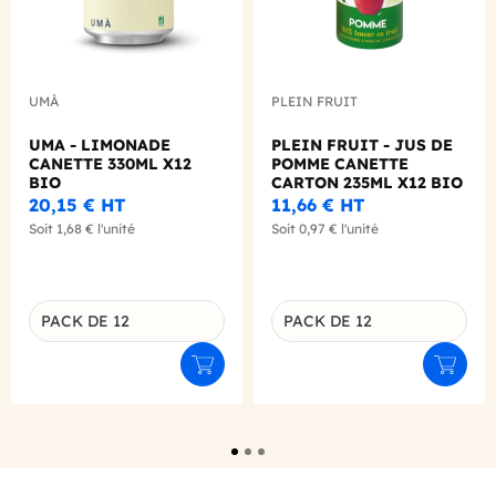
UMÀ
PLEIN FRUIT
UMA - LIMONADE
PLEIN FRUIT - JUS DE
CANETTE 330ML X12
POMME CANETTE
BIO
CARTON 235ML X12 BIO
20,15 €
HT
11,66 €
HT
Soit
1,68 €
l'unité
Soit
0,97 €
l'unité
PACK DE 12
PACK DE 12
Déclinaison du produit
Déclinaison du produit
Ajouter au panier
Ajouter