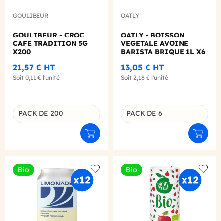
GOULIBEUR
OATLY
GOULIBEUR - CROC
OATLY - BOISSON
CAFE TRADITION 5G
VEGETALE AVOINE
X200
BARISTA BRIQUE 1L X6
21,57 €
HT
13,05 €
HT
Soit
0,11 €
l'unité
Soit
2,18 €
l'unité
PACK DE 200
PACK DE 6
Déclinaison du produit
Déclinaison du produit
Ajouter au panier
Ajouter
Bio
Bio
Add to wishlist
Add to