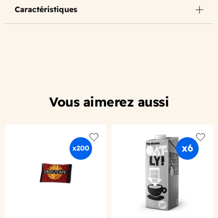
Caractéristiques
Vous aimerez aussi
Add to wishlist
Add to