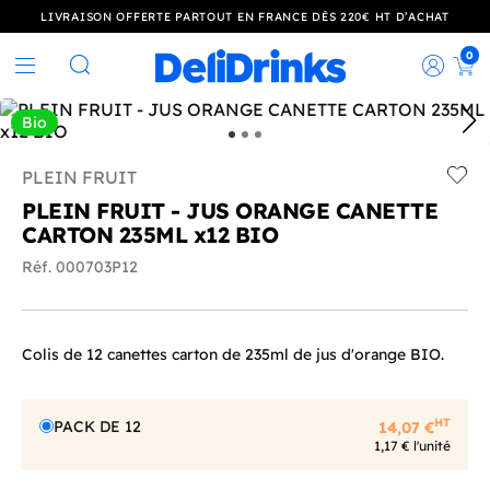
LIVRAISON OFFERTE PARTOUT EN FRANCE DÈS 220€ HT D’ACHAT
0
Rec
Rechercher
Bio
PLEIN FRUIT
Add t
PLEIN FRUIT - JUS ORANGE CANETTE
CARTON 235ML x12 BIO
Réf. 000703P12
Colis de 12 canettes carton de 235ml de jus d'orange BIO.
HT
PACK DE 12
14,07 €
1,17 € l'unité