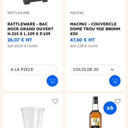
RATTLEWARE
MACPAC
RATTLEWARE - BAC
MACPAC - COUVERCLE
NOIR GRAND OUVERT
DOME TROU 9OZ Ø80MM
H.215 X L.109 X P.109
X50
MM
26,07 €
HT
47,60 €
HT
Soit
26,07 €
l'unité
Soit
2,38 €
l'unité
Choisissez une déclinaison
A LA PIECE
COLIS DE 20
Déclinaison du produit
Ajouter au panier
Ajouter
Add to wishlist
Add to