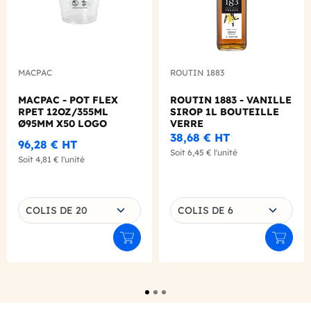
MACPAC
ROUTIN 1883
MACPAC - POT FLEX
ROUTIN 1883 - VANILLE
RPET 12OZ/355ML
SIROP 1L BOUTEILLE
Ø95MM X50 LOGO
VERRE
REGLEMENTAIRE
38,68 €
HT
96,28 €
HT
FRANCAIS
Soit
6,45 €
l'unité
Soit
4,81 €
l'unité
Choisissez une déclinaison
Choisissez une déclinaison
COLIS DE 20
COLIS DE 6
Ajouter au panier
Ajouter