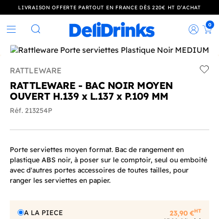
LIVRAISON OFFERTE PARTOUT EN FRANCE DÈS 220€ HT D’ACHAT
0
Rec
Rechercher
RATTLEWARE
Add t
RATTLEWARE - BAC NOIR MOYEN
OUVERT H.139 x L.137 x P.109 MM
Réf. 213254P
Porte serviettes moyen format. Bac de rangement en
plastique ABS noir, à poser sur le comptoir, seul ou emboité
avec d'autres portes accessoires de toutes tailles, pour
ranger les serviettes en papier.
HT
A LA PIECE
23,90 €