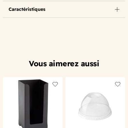
Caractéristiques
Vous aimerez aussi
Add to wishlist
Add to