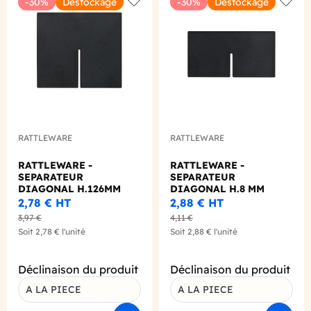
-30%
Destockage
-30%
Destockage
Add to wishlist
Add to
RATTLEWARE
RATTLEWARE
RATTLEWARE -
RATTLEWARE -
SEPARATEUR
SEPARATEUR
DIAGONAL H.126MM
DIAGONAL H.8 MM
POUR BAC NOIR
POUR BAC NOIR
2,78 €
HT
2,88 €
HT
3,97 €
4,11 €
Soit
2,78 €
l'unité
Soit
2,88 €
l'unité
Déclinaison du produit
Déclinaison du produit
A LA PIECE
A LA PIECE