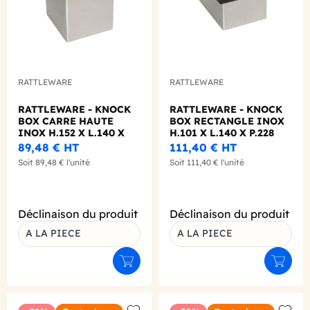
RATTLEWARE
RATTLEWARE
RATTLEWARE - KNOCK
RATTLEWARE - KNOCK
BOX CARRE HAUTE
BOX RECTANGLE INOX
INOX H.152 X L.140 X
H.101 X L.140 X P.228
P.152 MM
MM
89,48 €
HT
111,40 €
HT
Soit
89,48 €
l'unité
Soit
111,40 €
l'unité
Déclinaison du produit
Déclinaison du produit
A LA PIECE
A LA PIECE
Ajouter au panier
Ajouter