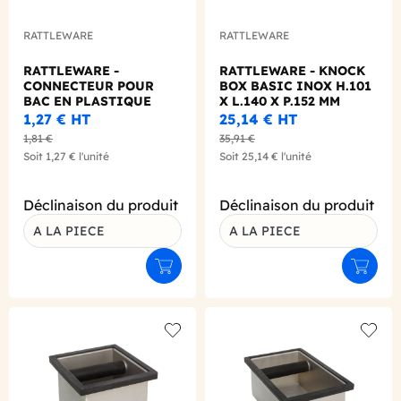
RATTLEWARE
RATTLEWARE
RATTLEWARE -
RATTLEWARE - KNOCK
CONNECTEUR POUR
BOX BASIC INOX H.101
BAC EN PLASTIQUE
X L.140 X P.152 MM
NOIR
1,27 €
HT
25,14 €
HT
1,81 €
35,91 €
Soit
1,27 €
l'unité
Soit
25,14 €
l'unité
Déclinaison du produit
Déclinaison du produit
A LA PIECE
A LA PIECE
Ajouter au panier
Ajouter
Add to wishlist
Add to