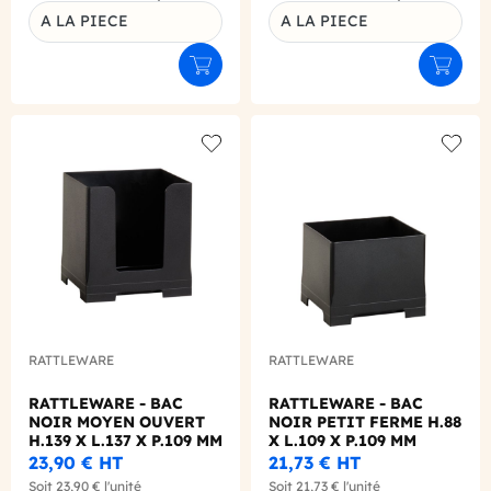
A LA PIECE
A LA PIECE
Ajouter au panier
Ajouter
Add to wishlist
Add to
RATTLEWARE
RATTLEWARE
RATTLEWARE - BAC
RATTLEWARE - BAC
NOIR MOYEN OUVERT
NOIR PETIT FERME H.88
H.139 X L.137 X P.109 MM
X L.109 X P.109 MM
23,90 €
HT
21,73 €
HT
Soit
23,90 €
l'unité
Soit
21,73 €
l'unité