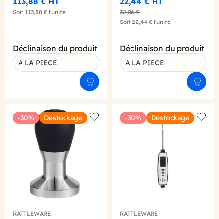
113,88 €
HT
22,44 €
HT
Soit
113,88 €
l'unité
32,06 €
Soit
22,44 €
l'unité
Déclinaison du produit
Déclinaison du produit
A LA PIECE
A LA PIECE
Ajouter au panier
Ajouter
-30%
Destockage
-30%
Destockage
Add to wishlist
Add to
RATTLEWARE
RATTLEWARE