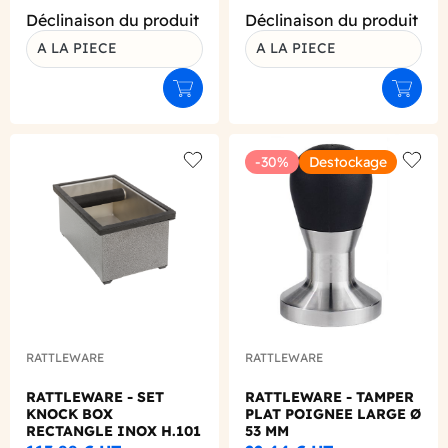
Déclinaison du produit
Déclinaison du produit
A LA PIECE
A LA PIECE
Ajouter au panier
Ajouter
-30%
Destockage
Add to wishlist
Add to
RATTLEWARE
RATTLEWARE
RATTLEWARE - SET
RATTLEWARE - TAMPER
KNOCK BOX
PLAT POIGNEE LARGE Ø
RECTANGLE INOX H.101
53 MM
X L.140 X P.228 MM