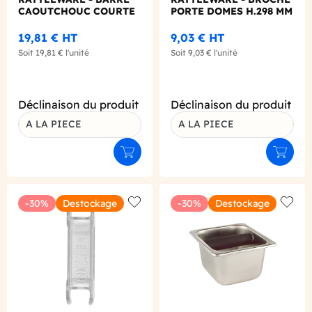
CAOUTCHOUC COURTE
PORTE DOMES H.298 MM
19,81 €
HT
9,03 €
HT
Soit
19,81 €
l'unité
Soit
9,03 €
l'unité
Déclinaison du produit
Déclinaison du produit
A LA PIECE
A LA PIECE
Ajouter au panier
Ajouter
-30%
Destockage
-30%
Destockage
Add to wishlist
Add to