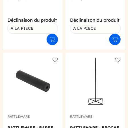
Déclinaison du produit
Déclinaison du produit
A LA PIECE
A LA PIECE
Ajouter au panier
Ajouter
Add to wishlist
Add to
RATTLEWARE
RATTLEWARE
RATTLEWARE - BARRE
RATTLEWARE - BROCHE