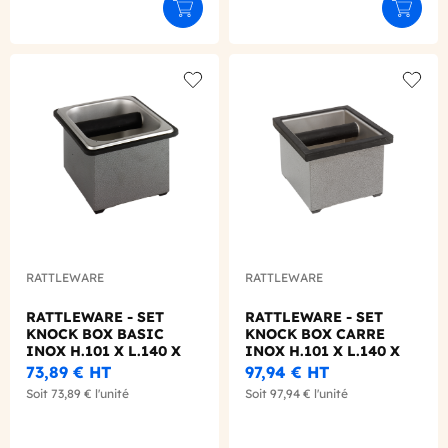
Ajouter au panier
Ajouter
Add to wishlist
Add to
RATTLEWARE
RATTLEWARE
RATTLEWARE - SET
RATTLEWARE - SET
KNOCK BOX BASIC
KNOCK BOX CARRE
INOX H.101 X L.140 X
INOX H.101 X L.140 X
P.152 MM
P.152 MM
73,89 €
HT
97,94 €
HT
Soit
73,89 €
l'unité
Soit
97,94 €
l'unité