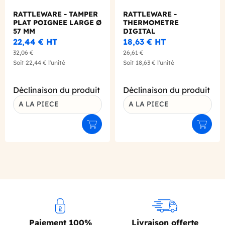
RATTLEWARE - TAMPER
RATTLEWARE -
PLAT POIGNEE LARGE Ø
THERMOMETRE
57 MM
DIGITAL
22,44 €
HT
18,63 €
HT
32,06 €
26,61 €
Soit
22,44 €
l'unité
Soit
18,63 €
l'unité
Déclinaison du produit
Déclinaison du produit
A LA PIECE
A LA PIECE
Ajouter au panier
Ajouter
Paiement 100%
Livraison offerte