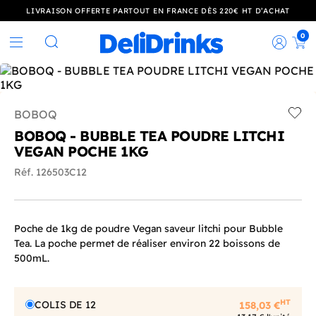
LIVRAISON OFFERTE PARTOUT EN FRANCE DÈS 220€ HT D’ACHAT
0
Rec
Rechercher
BOBOQ
Add t
BOBOQ - BUBBLE TEA POUDRE LITCHI
VEGAN POCHE 1KG
Réf. 126503C12
Poche de 1kg de poudre Vegan saveur litchi pour Bubble
Tea. La poche permet de réaliser environ 22 boissons de
500mL.
HT
COLIS DE 12
158,03 €