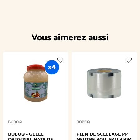
Vous aimerez aussi
Add to wishlist
Add to
BOBOQ
BOBOQ
BOBOQ - GELEE
FILM DE SCELLAGE PP
ORIGINAL NATA DE
NEUTRE ROULEAU 450M