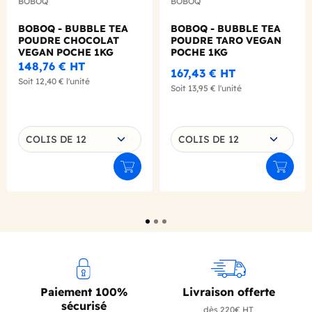
BOBOQ
BOBOQ
BOBOQ - BUBBLE TEA
BOBOQ - BUBBLE TEA
POUDRE CHOCOLAT
POUDRE TARO VEGAN
VEGAN POCHE 1KG
POCHE 1KG
148,76 €
HT
167,43 €
HT
Soit
12,40 €
l'unité
Soit
13,95 €
l'unité
Choisissez une déclinaison
Choisissez une déclinaison
COLIS DE 12
COLIS DE 12
Ajouter au panier
Ajouter
Paiement 100%
Livraison offerte
sécurisé
dès 220€ HT