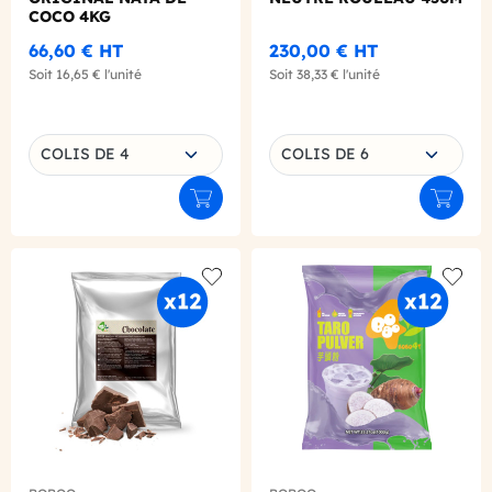
COCO 4KG
66,60 €
HT
230,00 €
HT
Soit
16,65 €
l'unité
Soit
38,33 €
l'unité
Choisissez une déclinaison
Choisissez une déclinaison
COLIS DE 4
COLIS DE 6
Ajouter au panier
Ajouter
Add to wishlist
Add to