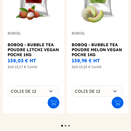
BOBOQ
BOBOQ
BOBOQ - BUBBLE TEA
BOBOQ - BUBBLE TEA
POUDRE LITCHI VEGAN
POUDRE MELON VEGAN
POCHE 1KG
POCHE 1KG
158,03 €
HT
158,98 €
HT
Soit
13,17 €
l'unité
Soit
13,25 €
l'unité
Choisissez une déclinaison
Choisissez une déclinaison
COLIS DE 12
COLIS DE 12
Ajouter au panier
Ajouter