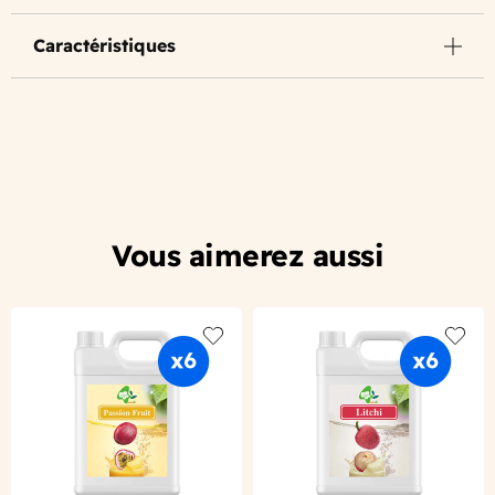
Caractéristiques
Vous aimerez aussi
Add to wishlist
Add to