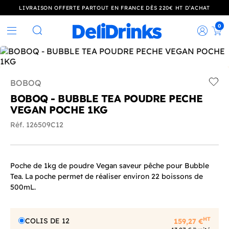
LIVRAISON OFFERTE PARTOUT EN FRANCE DÈS 220€ HT D’ACHAT
0
Rec
Rechercher
BOBOQ
Add t
BOBOQ - BUBBLE TEA POUDRE PECHE
VEGAN POCHE 1KG
Réf. 126509C12
Poche de 1kg de poudre Vegan saveur pêche pour Bubble
Tea. La poche permet de réaliser environ 22 boissons de
500mL.
HT
COLIS DE 12
159,27 €