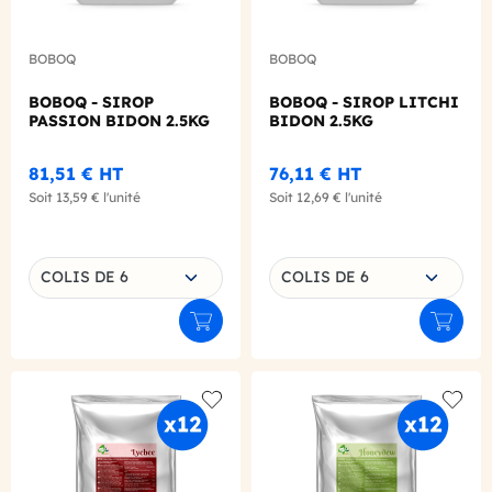
BOBOQ
BOBOQ
BOBOQ - SIROP
BOBOQ - SIROP LITCHI
PASSION BIDON 2.5KG
BIDON 2.5KG
81,51 €
HT
76,11 €
HT
Soit
13,59 €
l'unité
Soit
12,69 €
l'unité
Choisissez une déclinaison
Choisissez une déclinaison
COLIS DE 6
COLIS DE 6
Ajouter au panier
Ajouter
Add to wishlist
Add to