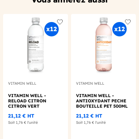
Add to wishlist
Add to
VITAMIN WELL
VITAMIN WELL
VITAMIN WELL -
VITAMIN WELL -
RELOAD CITRON
ANTIOXYDANT PECHE
CITRON VERT
BOUTEILLE PET 500ML
BOUTEILLE PET 500ML
X12
21,12 €
HT
21,12 €
HT
X12
Soit
1,76 €
l'unité
Soit
1,76 €
l'unité