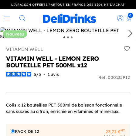
LIVRAISON OFFERTE PARTOUT EN FRANCE DÈS 220€ HT D’ACHAT
0
Rec
Rechercher
Nouveau
VITAMIN WELL
Add t
VITAMIN WELL - LEMON ZERO
BOUTEILLE PET 500ML x12
5
/
5
-
1
avis
Réf. 000135P12
Colis x 12 bouteilles PET 500ml de boisson fonctionnelle
sans sucres au citron, enrichie en vitamines et mineraux.
HT
PACK DE 12
23,72 €