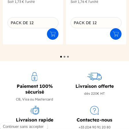
Soit
1,73 €
l'unité
Soit
1,76 €
l'unité
PACK DE 12
PACK DE 12
Déclinaison du produit
Déclinaison du produit
Ajouter au panier
Ajouter
Paiement 100%
Livraison offerte
sécurisé
dès 220€ HT
CB, Visa ou Mastercard
Livraison rapide
Contactez-nous
en 24/72h
+33 (0)4 90 91 20 80