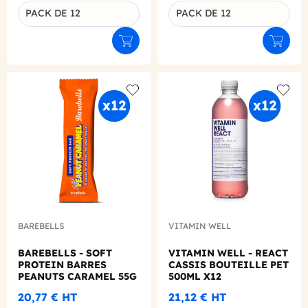
PACK DE 12
PACK DE 12
Déclinaison du produit
Déclinaison du produit
Ajouter au panier
Ajouter
Add to wishlist
Add to
BAREBELLS
VITAMIN WELL
BAREBELLS - SOFT
VITAMIN WELL - REACT
PROTEIN BARRES
CASSIS BOUTEILLE PET
PEANUTS CARAMEL 55G
500ML X12
X12
20,77 €
HT
21,12 €
HT