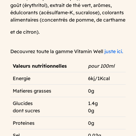
goût (érythritol), extrait de thé vert, arômes,
édulcorants (acésulfame-K, sucralose), colorants
alimentaires (concentrés de pomme, de carthame
et de citron).
Decouvrez toute la gamme Vitamin Well
juste ici.
Valeurs nutritionnelles
pour 100ml
Energie
6kj/1Kcal
Matieres grasses
0g
Glucides
1.4g
dont sucres
0g
Proteines
0g
Sel
0,02g