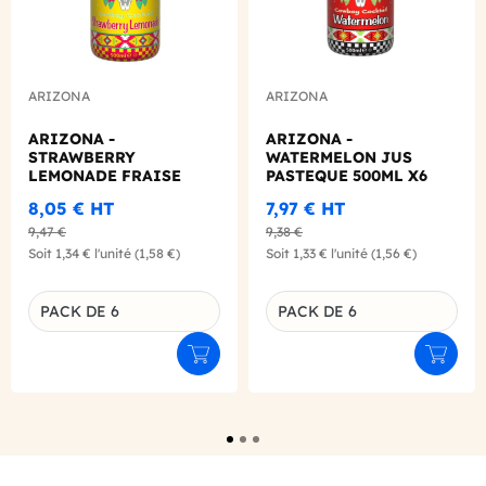
ARIZONA
ARIZONA
ARIZONA -
ARIZONA -
STRAWBERRY
WATERMELON JUS
LEMONADE FRAISE
PASTEQUE 500ML X6
CITRON 500ML X6
8,05 €
HT
7,97 €
HT
9,47 €
9,38 €
Soit
1,34 €
l'unité
(1,58 €)
Soit
1,33 €
l'unité
(1,56 €)
PACK DE 6
PACK DE 6
Déclinaison du produit
Déclinaison du produit
Ajouter au panier
Ajouter