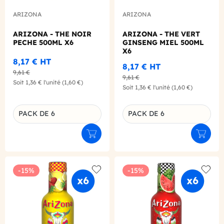
ARIZONA
ARIZONA
ARIZONA - THE NOIR
ARIZONA - THE VERT
PECHE 500ML X6
GINSENG MIEL 500ML
X6
8,17 €
HT
8,17 €
HT
9,61 €
9,61 €
Soit
1,36 €
l'unité
(1,60 €)
Soit
1,36 €
l'unité
(1,60 €)
PACK DE 6
PACK DE 6
Déclinaison du produit
Déclinaison du produit
Ajouter au panier
Ajouter
-15%
-15%
Add to wishlist
Add to