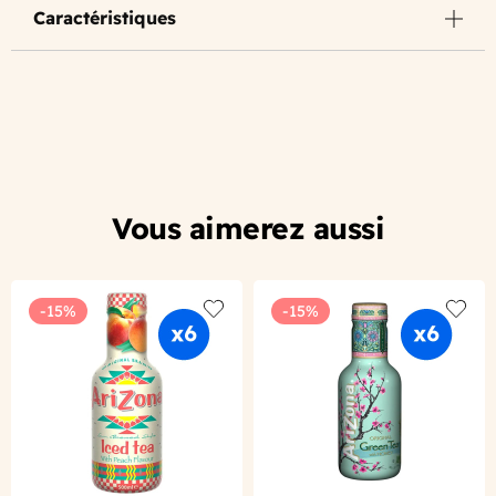
Caractéristiques
Vous aimerez aussi
-15%
-15%
Add to wishlist
Add to