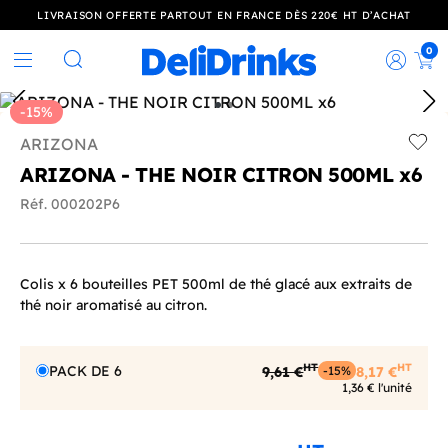
LIVRAISON OFFERTE PARTOUT EN FRANCE DÈS 220€ HT D’ACHAT
0
Rec
Rechercher
-15%
ARIZONA
Add t
ARIZONA - THE NOIR CITRON 500ML x6
Réf. 000202P6
Colis x 6 bouteilles PET 500ml de thé glacé aux extraits de
thé noir aromatisé au citron.
HT
HT
PACK DE 6
9,61 €
8,17 €
-15%
1,36 € l'unité