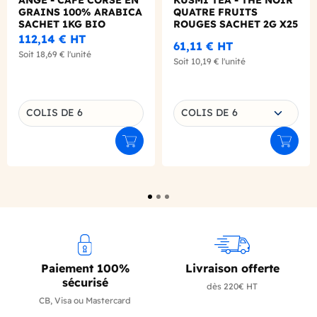
ANGE - CAFE CORSE EN
KUSMI TEA - THE NOIR
GRAINS 100% ARABICA
QUATRE FRUITS
SACHET 1KG BIO
ROUGES SACHET 2G X25
BIO
112,14 €
HT
61,11 €
HT
Soit
18,69 €
l'unité
Soit
10,19 €
l'unité
Choisissez une déclinaison
COLIS DE 6
COLIS DE 6
Déclinaison du produit
Ajouter au panier
Ajouter
Paiement 100%
Livraison offerte
sécurisé
dès 220€ HT
CB, Visa ou Mastercard