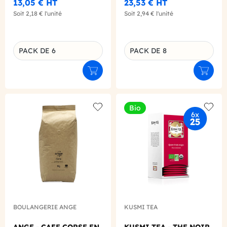
13,05 €
HT
23,53 €
HT
Soit
2,18 €
l'unité
Soit
2,94 €
l'unité
PACK DE 6
PACK DE 8
Déclinaison du produit
Déclinaison du produit
Ajouter au panier
Ajouter
Bio
Add to wishlist
Add to
BOULANGERIE ANGE
KUSMI TEA