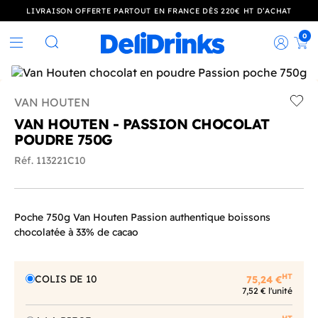
LIVRAISON OFFERTE PARTOUT EN FRANCE DÈS 220€ HT D’ACHAT
0
Rec
Rechercher
VAN HOUTEN
Add t
VAN HOUTEN - PASSION CHOCOLAT
POUDRE 750G
Réf. 113221C10
Poche 750g Van Houten Passion authentique boissons
chocolatée à 33% de cacao
HT
COLIS DE 10
75,24 €
7,52 € l'unité