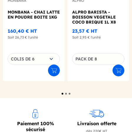
MONBANA
ALPRO
MONBANA - CHAI LATTE
ALPRO BARISTA -
EN POUDRE BOITE 1KG
BOISSON VEGETALE
COCO BRIQUE 1L X8
160,40 €
HT
23,57 €
HT
Soit
26,73 €
l'unité
Soit
2,95 €
l'unité
Choisissez une déclinaison
COLIS DE 6
PACK DE 8
Déclinaison du produit
Ajouter au panier
Ajouter
Paiement 100%
Livraison offerte
sécurisé
dès 220€ HT