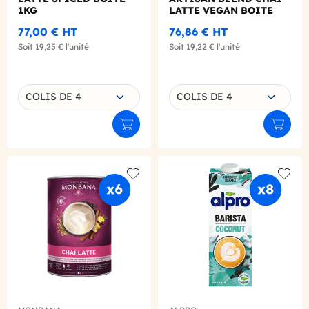
1KG
LATTE VEGAN BOITE
1KG
77,00 €
HT
76,86 €
HT
Soit
19,25 €
l'unité
Soit
19,22 €
l'unité
Choisissez une déclinaison
Choisissez une déclinaison
COLIS DE 4
COLIS DE 4
Ajouter au panier
Ajouter
Add to wishlist
Add to