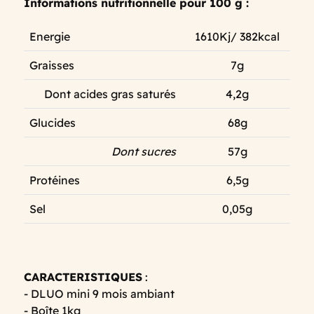
Informations nutritionnelle pour 100 g :
Energie
1610Kj/ 382kcal
Graisses
7g
Dont acides gras saturés
4,2g
Glucides
68g
Dont sucres
57g
Protéines
6,5g
Sel
0,05g
CARACTERISTIQUES
:
- DLUO mini 9 mois ambiant
- Boîte 1kg