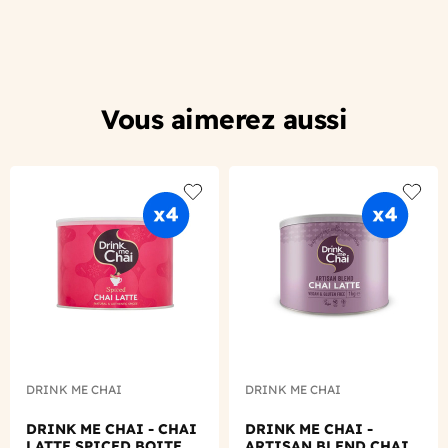
Vous aimerez aussi
Add to wishlist
Add to
DRINK ME CHAI
DRINK ME CHAI
DRINK ME CHAI - CHAI
DRINK ME CHAI -
LATTE SPICED BOITE
ARTISAN BLEND CHAI