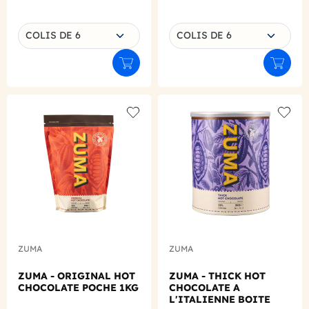
Choisissez une déclinaison
Choisissez une déclinaison
COLIS DE 6
COLIS DE 6
Ajouter au panier
Ajouter
Add to wishlist
Add to
ZUMA
ZUMA
ZUMA - ORIGINAL HOT
ZUMA - THICK HOT
CHOCOLATE POCHE 1KG
CHOCOLATE A
L'ITALIENNE BOITE