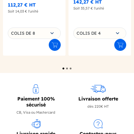
2KG
142,27 €
HT
112,27 €
HT
Soit
35,57 €
l'unité
Soit
14,03 €
l'unité
Choisissez une déclinaison
Choisissez une déclinaison
COLIS DE 8
COLIS DE 4
Ajouter au panier
Ajouter
Paiement 100%
Livraison offerte
sécurisé
dès 220€ HT
CB, Visa ou Mastercard
Livraison rapide
Contactez-nous