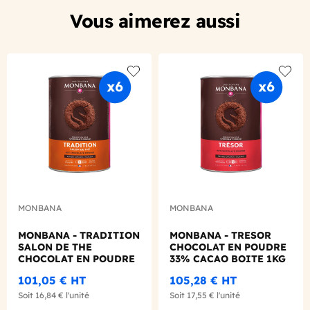
Vous aimerez aussi
Add to wishlist
Add to
MONBANA
MONBANA
MONBANA - TRADITION
MONBANA - TRESOR
SALON DE THE
CHOCOLAT EN POUDRE
CHOCOLAT EN POUDRE
33% CACAO BOITE 1KG
32% CACAO BOITE 1KG
101,05 €
HT
105,28 €
HT
Soit
16,84 €
l'unité
Soit
17,55 €
l'unité