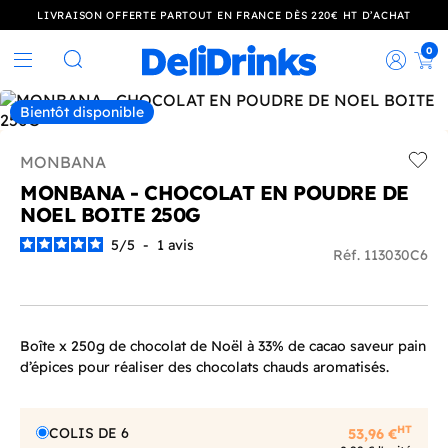
LIVRAISON OFFERTE PARTOUT EN FRANCE DÈS 220€ HT D’ACHAT
0
Rec
Rechercher
Bientôt disponible
MONBANA
Add t
MONBANA - CHOCOLAT EN POUDRE DE
NOEL BOITE 250G
5
/
5
-
1
avis
Réf. 113030C6
Boîte x 250g de chocolat de Noël à 33% de cacao saveur pain
d’épices pour réaliser des chocolats chauds aromatisés.
HT
COLIS DE 6
53,96 €