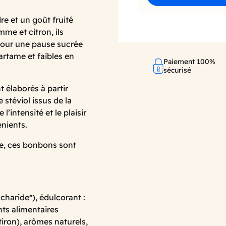
dre
et
un
goût
fruité
omme
et
citron,
ils
our
une
pause
sucrée
artame
et
faibles
en
Paiement 100%
sécurisé
nt
élaborés
à
partir
e
stéviol
issus
de
la
te
l’intensité
et
le
plaisir
nients.
e,
ces
bonbons
sont
charide*), édulcorant :
ants alimentaires
tiron), arômes naturels,