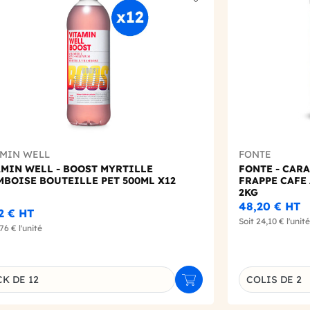
t
Add to wishlist
AMIN WELL
FONTE
AMIN WELL - BOOST MYRTILLE
FONTE - CAR
MBOISE BOUTEILLE PET 500ML X12
FRAPPE CAFE
2KG
48,20 €
HT
12 €
HT
Soit
24,10 €
l'unité
,76 €
l'unité
Choisissez un
K DE 12
COLIS DE 2
r
Ajouter au panier
inaison du produit