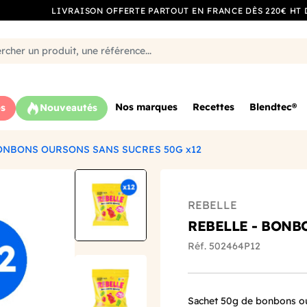
LIVRAISON OFFERTE PARTOUT EN FRANCE DÈS 220€ HT 
Nos marques
Recettes
Blendtec®
s
Nouveautés
BONBONS OURSONS SANS SUCRES 50G x12
REBELLE
REBELLE - BONB
Réf. 502464P12
Sachet
50g
de
bonbons
o