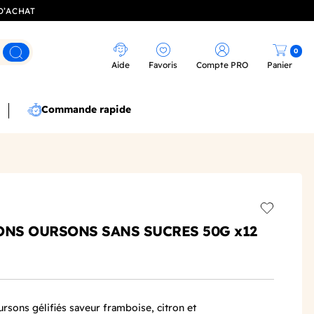
D’ACHAT
0
Rechercher
Aide
Favoris
Compte PRO
Panier
Commande rapide
Add to wis
ONS OURSONS SANS SUCRES 50G x12
ursons
gélifiés saveur framboise, citron et