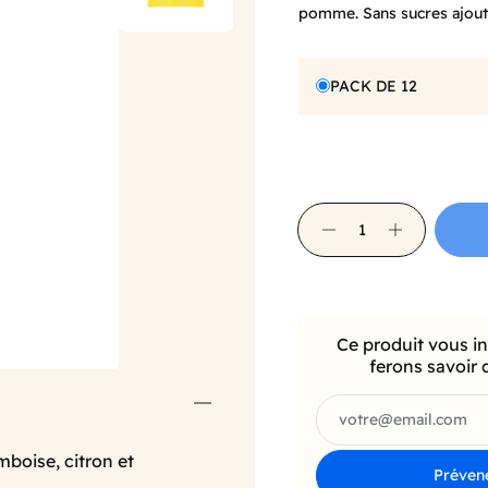
pomme.
Sans
sucres ajou
PACK DE 12
Ce produit vous i
ferons savoir 
mboise, citron et
Prévene