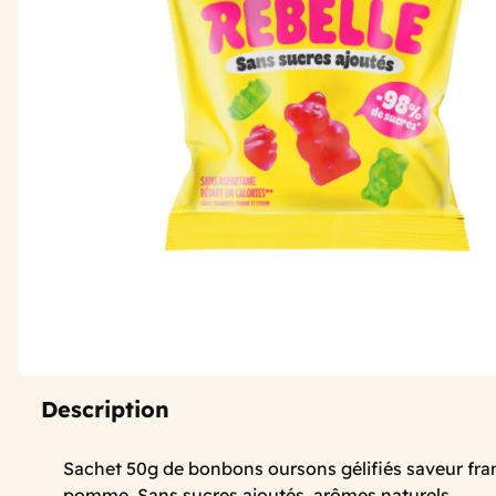
Description
Sachet
50g
de
bonbons
oursons
gélifiés saveur fra
pomme.
Sans
sucres ajoutés,
arômes
naturels.