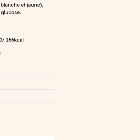
 blanche et jaune),
e glucose.
J/ 166kcal
g
g