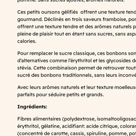
Ces
petits
oursons
gélifiés
offrent
une
texture
ten
gourmand.
Déclinés
en
trois
saveurs
framboise,
p
offrent
une
texture
tendre
et
des
arômes
naturels
p
pleine
de
plaisir
tout
en
étant
sans
sucres,
sans
asp
calories.
Pour
remplacer
le
sucre
classique,
ces
bonbons
so
d’alternatives
comme
l’érythritol
et
les
glycosides
d
stévia.
Cette
combinaison
permet
de
retrouver
tou
sucré
des
bonbons
traditionnels,
sans
leurs
inconvé
Avec
leurs
arômes
naturels
et
leur
texture
moelleus
parfaits
pour
séduire
petits
et
grands.
Ingrédients:
Fibres alimentaires (polydextrose, isomaltooligosac
érythritol, gélatine, acidifiant: acide citrique, color
(concentré de carotte, cassis, spiruline, pomme, po