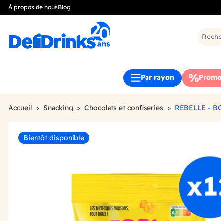
À propos de nous
Blog
Par rayon
Promo
Accueil
Snacking
Chocolats et confiseries
REBELLE - 
Bientôt disponible