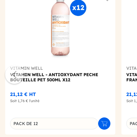
Add to wishlis
VITAMIN WELL
VIT
VITAMIN WELL - ANTIOXYDANT PECHE
VIT
BOUTEILLE PET 500ML X12
FRA
21,12 €
HT
21,
Soit
1,76 €
l'unité
Soit
1
PACK DE 12
PAC
Ajouter au panie
Déclinaison du produit
Décl