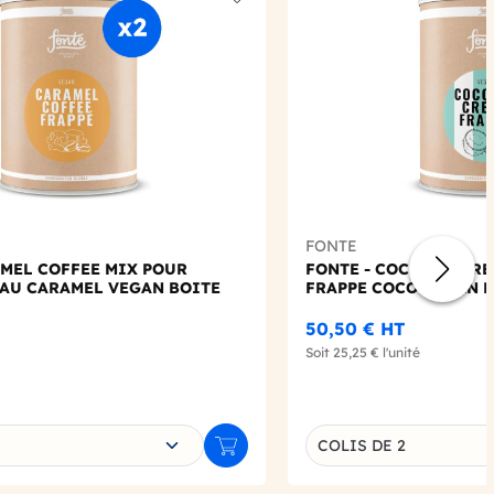
Add to wishlist
FONTE
AMEL COFFEE MIX POUR
FONTE - COCONUT CRE
 AU CARAMEL VEGAN BOITE
FRAPPE COCO VEGAN B
50,50 €
HT
Soit
25,25 €
l'unité
e déclinaison
Choisissez une déclin
COLIS DE 2
Ajouter au panier