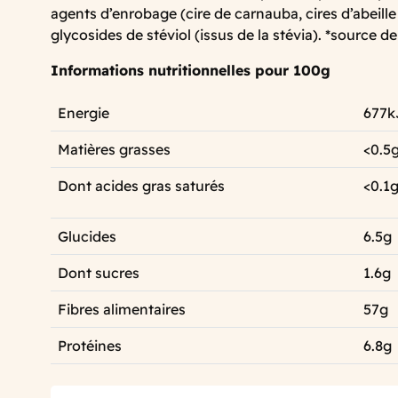
agents d’enrobage (cire de carnauba, cires d’abeille
glycosides de stéviol (issus de la stévia). *source d
Informations nutritionnelles pour 100g
Energie
677k
Matières grasses
<0.5
Dont acides gras saturés
<0.1
Glucides
6.5g
Dont sucres
1.6g
Fibres alimentaires
57g
Protéines
6.8g