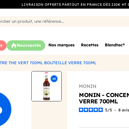
LIVRAISON OFFERTE PARTOUT EN FRANCE DÈS 220€ HT 
Nos marques
Recettes
Blendtec®
s
Nouveautés
RE THE VERT 700ML BOUTEILLE VERRE 700ML
MONIN
MONIN - CONCEN
VERRE 700ML
5
/
5
-
8
avi