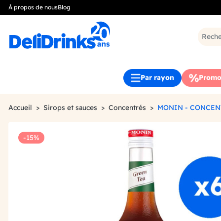
À propos de nous
Blog
Par rayon
Promo
Accueil
Sirops et sauces
Concentrés
MONIN - CONCENT
-15%