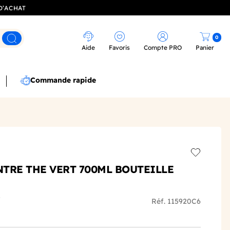
D’ACHAT
0
Rechercher
Aide
Favoris
Compte PRO
Panier
Commande rapide
Add to wis
TRE THE VERT 700ML BOUTEILLE
s
Réf. 115920C6