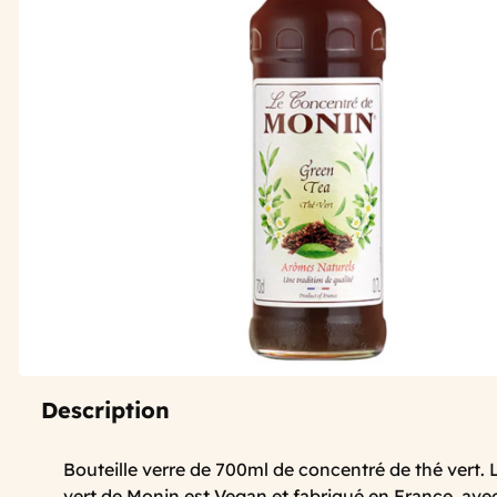
Description
Bouteille verre de 700ml de concentré de thé vert.
vert de Monin est Vegan et fabriqué en France, ave