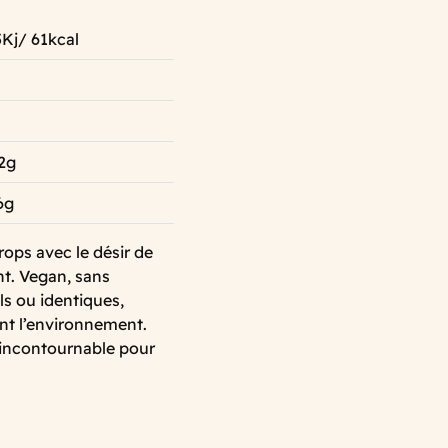
Kj/ 61kcal
2g
6g
rops avec le désir de
nt. Vegan, sans
s ou identiques,
ent l’environnement.
 incontournable pour