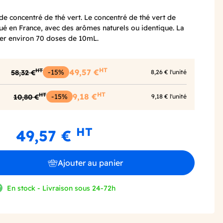
de concentré de thé vert. Le concentré de thé vert de
ué en France, avec des arômes naturels ou identique. La
ser environ 70 doses de 10mL.
HT
HT
-15%
49,57 €
58,32 €
8,26 € l'unité
HT
HT
-15%
9,18 €
10,80 €
9,18 € l'unité
HT
49,57 €
Ajouter au panier
En stock - Livraison sous 24-72h