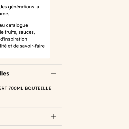
des générations la
amme.
 au catalogue
 fruits, sauces,
d'inspiration
ité et de savoir-faire
lles
ERT 700ML BOUTEILLE