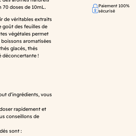
Paiement 100%
on 70 doses de 10mL.
sécurisé
r de véritables extraits
e goût des feuilles de
otes végétales permet
s boissons aromatisées
 thés glacés, thés
é déconcertante !
jout d’ingrédients, vous
 doser rapidement et
s conseillons de
dés sont :