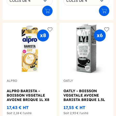
COLIS DE 4
COLIS DE 4
Ajouter au panier
Ajouter
Add to wishlist
Add to
ALPRO
OATLY
ALPRO BARISTA -
OATLY - BOISSON
BOISSON VEGETALE
VEGETALE AVOINE
AVOINE BRIQUE 1L X8
BARISTA BRIQUE 1.5L
X6
17,43 €
HT
17,55 €
HT
Soit
2,18 €
l'unité
Soit
2,93 €
l'unité