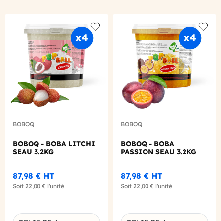
Add to wishlist
Add to
BOBOQ
BOBOQ
BOBOQ - BOBA LITCHI
BOBOQ - BOBA
SEAU 3.2KG
PASSION SEAU 3.2KG
87,98 €
HT
87,98 €
HT
Soit
22,00 €
l'unité
Soit
22,00 €
l'unité
Choisissez une déclinaison
Choisissez une déclinaison