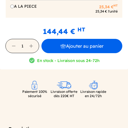
HT
A LA PIECE
25,34 €
25,34 € l'unité
HT
144,44 €
Ajouter au panier
En stock - Livraison sous 24-72h
Paiement 100%
Livraison offerte
Livraison rapide
sécurisé
dès 220€ HT
en 24/72h