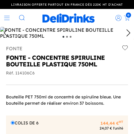
LIVRAISON OFFERTE PARTOUT EN FRANCE DÈS 220€ HT D’ACHAT
0
Rec
Rechercher
FONTE
Add t
FONTE - CONCENTRE SPIRULINE
BOUTEILLE PLASTIQUE 750ML
Réf. 114106C6
Bouteille PET 750ml de concentré de spiruline bleue. Une
bouteille permet de réaliser environ 37 boissons.
HT
COLIS DE 6
144,44 €
24,07 € l'unité