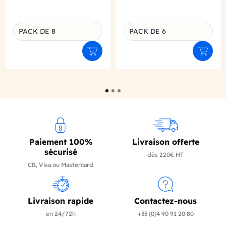
PACK DE 8
PACK DE 6
Déclinaison du produit
Déclinaison du produit
Ajouter au panier
Ajouter
Paiement 100%
Livraison offerte
sécurisé
dès 220€ HT
CB, Visa ou Mastercard
Livraison rapide
Contactez-nous
en 24/72h
+33 (0)4 90 91 20 80